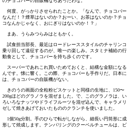
のチョコバーの自販機ならあったわな。
何度、がっかりさせられたことか。「なんで、チョコバー
なんだ！？煙草はないのか？おーい、お茶はないのか？チョ
コなんかじゃなく、おにぎりはないのか！？」
まあ、うらみつらみはともかく。
試食担当部長、最近はロードレーススタイルのチャリンコ
乗り回して遠征するのが、唯一の楽しみ。スタミナ補給の行
動食として、チョコバーを持ち歩くのです。
スーパーであれこれ買いためておくと、結構な金額になる
んです。懐に響く。この際、チョコバーも手作りだ。日本に
は、チョコバーの自販機がない。
きのうの画面の全粒粉ビスケットと同様の生地に、150〜
200gほどのグラノラを混ぜました。で、このグラノラは、い
ろいろなナッツやドライフルーツを混ぜ込んで、キャラメリ
ゼして焼きあげておいたもののクランチを使いました。
1個50g分割。手のひらで転がしながら、細長い円筒形に成
形して焼成します。テンパリングのクーベルチュールは、ビ