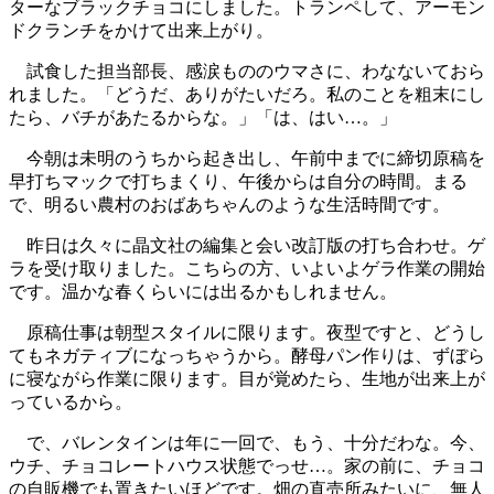
ターなブラックチョコにしました。トランペして、アーモン
ドクランチをかけて出来上がり。
試食した担当部長、感涙もののウマさに、わなないておら
れました。「どうだ、ありがたいだろ。私のことを粗末にし
たら、バチがあたるからな。」「は、はい…。」
今朝は未明のうちから起き出し、午前中までに締切原稿を
早打ちマックで打ちまくり、午後からは自分の時間。まる
で、明るい農村のおばあちゃんのような生活時間です。
昨日は久々に晶文社の編集と会い改訂版の打ち合わせ。ゲ
ラを受け取りました。こちらの方、いよいよゲラ作業の開始
です。温かな春くらいには出るかもしれません。
原稿仕事は朝型スタイルに限ります。夜型ですと、どうし
てもネガティブになっちゃうから。酵母パン作りは、ずぼら
に寝ながら作業に限ります。目が覚めたら、生地が出来上が
っているから。
で、バレンタインは年に一回で、もう、十分だわな。今、
ウチ、チョコレートハウス状態でっせ…。家の前に、チョコ
の自販機でも置きたいほどです。畑の直売所みたいに、無人