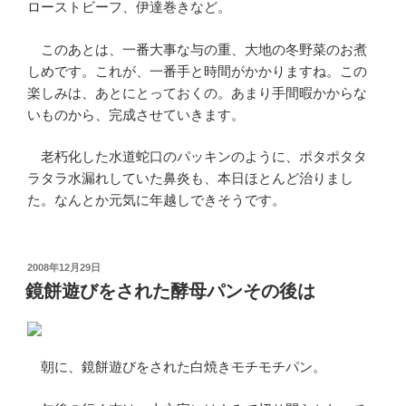
ローストビーフ、伊達巻きなど。
このあとは、一番大事な与の重、大地の冬野菜のお煮
しめです。これが、一番手と時間がかかりますね。この
楽しみは、あとにとっておくの。あまり手間暇かからな
いものから、完成させていきます。
老朽化した水道蛇口のパッキンのように、ポタポタタ
ラタラ水漏れしていた鼻炎も、本日ほとんど治りまし
た。なんとか元気に年越しできそうです。
投
2008年12月29日
稿
鏡餅遊びをされた酵母パンその後は
日:
朝に、鏡餅遊びをされた白焼きモチモチパン。