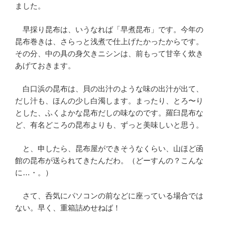
ました。
早採り昆布は、いうなれば「早煮昆布」です。今年の
昆布巻きは、さらっと浅煮で仕上げたかったからです。
その分、中の具の身欠きニシンは、前もって甘辛く炊き
あげておきます。
白口浜の昆布は、貝の出汁のような味の出汁が出て、
だし汁も、ほんの少し白濁します。まったり、とろ〜り
とした、ふくよかな昆布だしの味なのです。羅臼昆布な
ど、有名どころの昆布よりも、ずっと美味しいと思う。
と、申したら、昆布屋ができそうなくらい、山ほど函
館の昆布が送られてきたんだわ。（どーすんの？こんな
に…・。）
さて、呑気にパソコンの前などに座っている場合では
ない。早く、重箱詰めせねば！