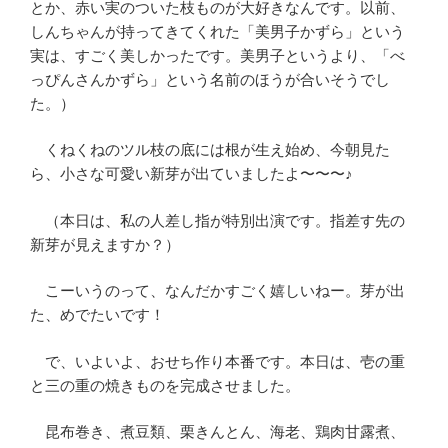
とか、赤い実のついた枝ものが大好きなんです。以前、
しんちゃんが持ってきてくれた「美男子かずら」という
実は、すごく美しかったです。美男子というより、「べ
っぴんさんかずら」という名前のほうが合いそうでし
た。）
くねくねのツル枝の底には根が生え始め、今朝見た
ら、小さな可愛い新芽が出ていましたよ〜〜〜♪
（本日は、私の人差し指が特別出演です。指差す先の
新芽が見えますか？）
こーいうのって、なんだかすごく嬉しいねー。芽が出
た、めでたいです！
で、いよいよ、おせち作り本番です。本日は、壱の重
と三の重の焼きものを完成させました。
昆布巻き、煮豆類、栗きんとん、海老、鶏肉甘露煮、