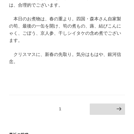
は、合理的でございます。
本日のお煮物は、春の重より。四国・森本さん自家製
の筍、最後の一缶を開け、筍の煮もの、蕗、結びこんに
ゃく、ごぼう、京人参、干しシイタケの含め煮でござい
ます。
クリスマスに、新春の先取り。気分はもはや、銀河信
念。
投
固定ページ
1
次のページ
稿
ナ
ビ