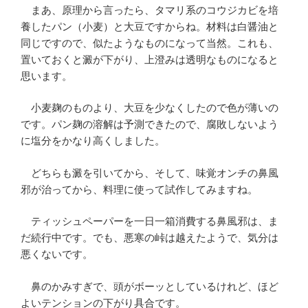
まあ、原理から言ったら、タマリ系のコウジカビを培
養したパン（小麦）と大豆ですからね。材料は白醤油と
同じですので、似たようなものになって当然。これも、
置いておくと澱が下がり、上澄みは透明なものになると
思います。
小麦麹のものより、大豆を少なくしたので色が薄いの
です。パン麹の溶解は予測できたので、腐敗しないよう
に塩分をかなり高くしました。
どちらも澱を引いてから、そして、味覚オンチの鼻風
邪が治ってから、料理に使って試作してみますね。
ティッシュペーパーを一日一箱消費する鼻風邪は、ま
だ続行中です。でも、悪寒の峠は越えたようで、気分は
悪くないです。
鼻のかみすぎで、頭がボーッとしているけれど、ほど
よいテンションの下がり具合です。