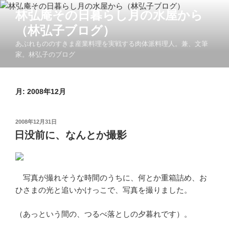
コ
林弘庵その日暮らし月の水屋から
ン
（林弘子ブログ）
テ
ン
あぶれもののすきま産業料理を実戦する肉体派料理人。兼、文筆
ツ
家。林弘子のブログ
へ
ス
キ
月:
2008年12月
ッ
プ
投
2008年12月31日
稿
日没前に、なんとか撮影
日:
写真が撮れそうな時間のうちに、何とか重箱詰め、お
ひさまの光と追いかけっこで、写真を撮りました。
（あっという間の、つるべ落としの夕暮れです）。