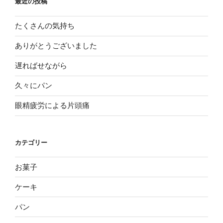
最近の投稿
ゲ
ー
たくさんの気持ち
シ
ありがとうございました
ョ
遅ればせながら
ン
久々にパン
眼精疲労による片頭痛
カテゴリー
お菓子
ケーキ
パン