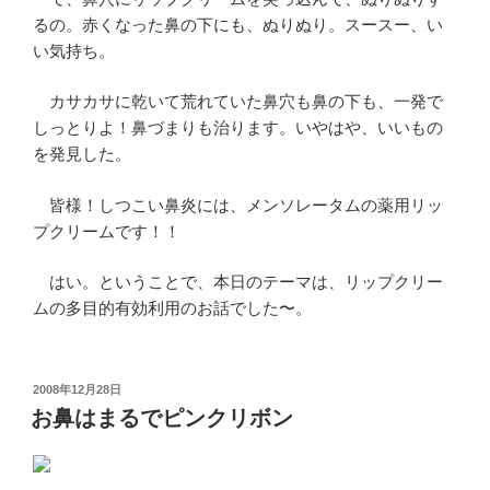
るの。赤くなった鼻の下にも、ぬりぬり。スースー、い
い気持ち。
カサカサに乾いて荒れていた鼻穴も鼻の下も、一発で
しっとりよ！鼻づまりも治ります。いやはや、いいもの
を発見した。
皆様！しつこい鼻炎には、メンソレータムの薬用リッ
プクリームです！！
はい。ということで、本日のテーマは、リップクリー
ムの多目的有効利用のお話でした〜。
投
2008年12月28日
稿
お鼻はまるでピンクリボン
日: