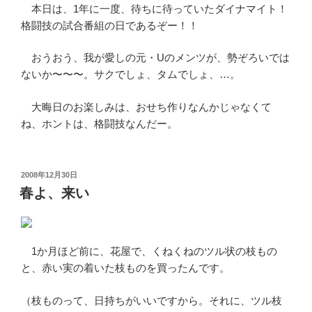
本日は、1年に一度、待ちに待っていたダイナマイト！
格闘技の試合番組の日であるぞー！！
おうおう、我が愛しの元・Uのメンツが、勢ぞろいでは
ないか〜〜〜。サクでしょ、タムでしょ、…。
大晦日のお楽しみは、おせち作りなんかじゃなくて
ね、ホントは、格闘技なんだー。
投
2008年12月30日
稿
春よ、来い
日:
1か月ほど前に、花屋で、くねくねのツル状の枝もの
と、赤い実の着いた枝ものを買ったんです。
（枝ものって、日持ちがいいですから。それに、ツル枝