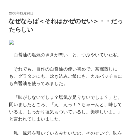
投
2008年12月26日
稿
なぜならば＜それはかぜのせい＞・・だっ
日:
たらしい
白醤油の塩気のききが悪い…と、つぶやいていた私。
それでも、自作の白醤油の使い初めで、茶碗蒸しに
も、グラタンにも、炊き込みご飯にも、カルパッチョに
も白醤油を使ってみました。
「味がしないでしょ？塩気が足りないでしょ？」と、
問いましたところ、「え、えっ！？ちゃーんと、味して
いるよ。しっかり塩気もついているし。美味しいよ。」
と言われてしまいました。
私、風邪を引いているみたいなの。そのせいで、味を