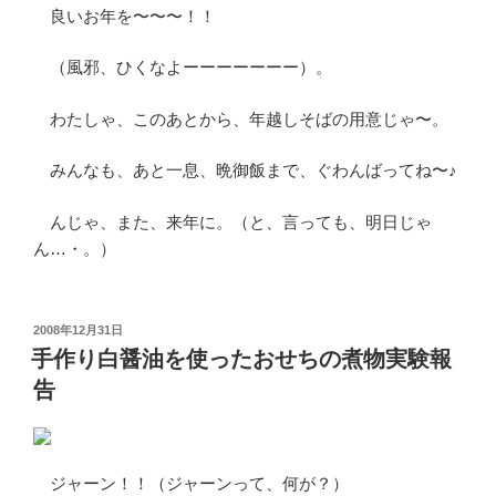
良いお年を〜〜〜！！
（風邪、ひくなよーーーーーーー）。
わたしゃ、このあとから、年越しそばの用意じゃ〜。
みんなも、あと一息、晩御飯まで、ぐわんばってね〜♪
んじゃ、また、来年に。（と、言っても、明日じゃ
ん…・。）
投
2008年12月31日
稿
手作り白醤油を使ったおせちの煮物実験報
日:
告
ジャーン！！（ジャーンって、何が？）