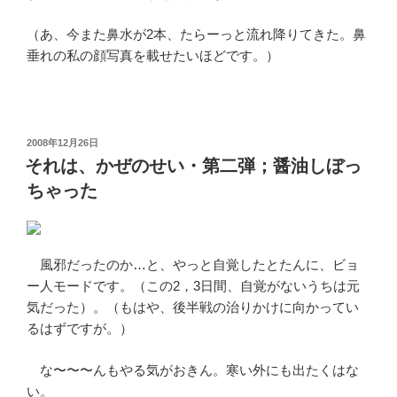
（あ、今また鼻水が2本、たらーっと流れ降りてきた。鼻
垂れの私の顔写真を載せたいほどです。）
投
2008年12月26日
稿
それは、かぜのせい・第二弾；醤油しぼっ
日:
ちゃった
風邪だったのか…と、やっと自覚したとたんに、ビョ
ー人モードです。（この2，3日間、自覚がないうちは元
気だった）。（もはや、後半戦の治りかけに向かってい
るはずですが。）
な〜〜〜んもやる気がおきん。寒い外にも出たくはな
い。