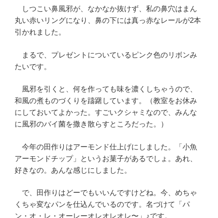
しつこい鼻風邪が、なかなか抜けず、私の鼻穴はまん
丸い赤いリングになり、鼻の下には真っ赤なレールが2本
引かれました。
まるで、プレゼントについているピンク色のリボンみ
たいです。
風邪を引くと、何を作っても味を濃くしちゃうので、
和風の煮ものづくりを躊躇しています。（教室をお休み
にしておいてよかった。すごいクシャミなので、みんな
に風邪のバイ菌を撒き散らすところだった。）
今年の田作りはアーモンド仕上げにしました。「小魚
アーモンドチップ」というお菓子があるでしょ。あれ、
好きなの。あんな感じにしました。
で、田作りはどーでもいいんですけどね。今、めちゃ
くちゃ変なパンを仕込んでいるのです。名づけて「パ
ン・オ・レ・オーレーオレオレオレ〜」♪です。