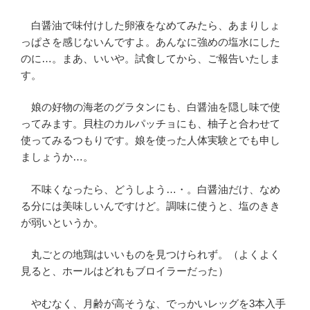
白醤油で味付けした卵液をなめてみたら、あまりしょ
っぱさを感じないんですよ。あんなに強めの塩水にした
のに…。まあ、いいや。試食してから、ご報告いたしま
す。
娘の好物の海老のグラタンにも、白醤油を隠し味で使
ってみます。貝柱のカルパッチョにも、柚子と合わせて
使ってみるつもりです。娘を使った人体実験とでも申し
ましょうか…。
不味くなったら、どうしよう…・。白醤油だけ、なめ
る分には美味しいんですけど。調味に使うと、塩のきき
が弱いというか。
丸ごとの地鶏はいいものを見つけられず。（よくよく
見ると、ホールはどれもブロイラーだった）
やむなく、月齢が高そうな、でっかいレッグを3本入手