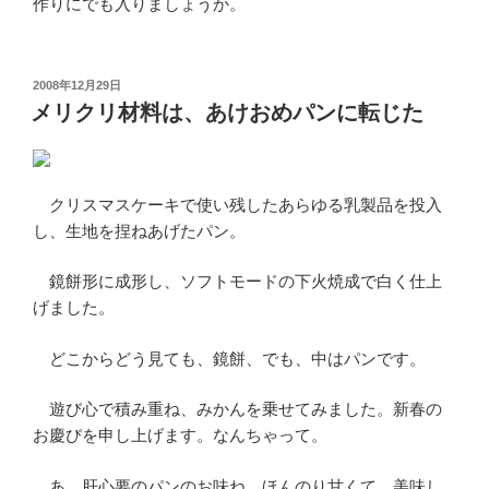
作りにでも入りましょうか。
投
2008年12月29日
稿
メリクリ材料は、あけおめパンに転じた
日:
クリスマスケーキで使い残したあらゆる乳製品を投入
し、生地を捏ねあげたパン。
鏡餅形に成形し、ソフトモードの下火焼成で白く仕上
げました。
どこからどう見ても、鏡餅、でも、中はパンです。
遊び心で積み重ね、みかんを乗せてみました。新春の
お慶びを申し上げます。なんちゃって。
あ、肝心要のパンのお味ね。ほんのり甘くて、美味し