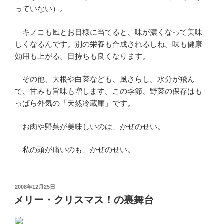
っていない）。
キノコも風とお日様に当てると、味が濃くなって美味
しくなるんです。別の栄養も合成されるしね。味も健康
効用も上がる。日持ちも良くなります。
その他、大根や白菜なども、風さらし。水分が飛ん
で、甘みも旨味も増します。この季節、野菜の保存はも
っぱら外気の「天然冷蔵庫」です。
お肉や野菜が美味しいのは、かぜのせい。
私の頭が痛いのも、かぜのせい。
投
2008年12月25日
稿
メリー・クリスマス！の裏舞台
日: