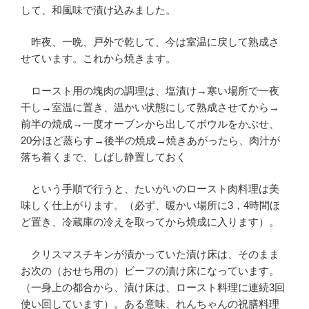
して、和風味で漬け込みました。
昨夜、一晩、戸外で乾して、今は室温に戻して熟成さ
せています。これから焼きます。
ロースト用の塊肉の調理は、塩漬け→寒い場所で一夜
干し→室温に置き、温かい状態にして熟成させてから→
前半の焼成→一度オーブンから出してボウルをかぶせ、
20分ほど蒸らす→後半の焼成→焼きあがったら、肉汁が
落ち着くまで、しばし静置しておく
という手順で行うと、たいがいのロースト肉料理は美
味しく仕上がります。（必ず、暖かい場所に3，4時間ほ
ど置き、冷蔵庫の冷えを取ってから焼成に入ります）。
クリスマスチキンが漬かっていた漬け床は、そのまま
お次の（おせち用の）ビーフの漬け床になっています。
（一身上の都合から、漬け床は、ロースト料理に連続3回
使い回しています）。ある意味、れんちゃんの祝膳料理