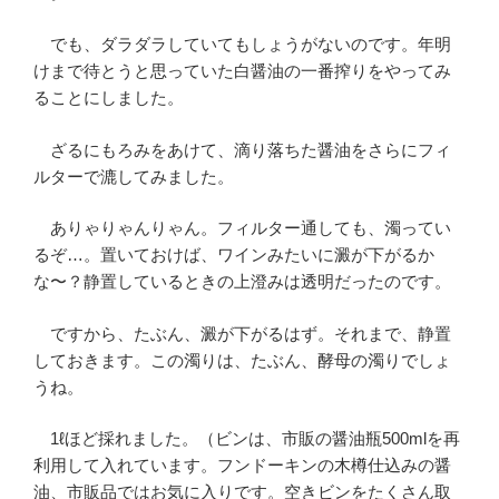
でも、ダラダラしていてもしょうがないのです。年明
けまで待とうと思っていた白醤油の一番搾りをやってみ
ることにしました。
ざるにもろみをあけて、滴り落ちた醤油をさらにフィ
ルターで漉してみました。
ありゃりゃんりゃん。フィルター通しても、濁ってい
るぞ…。置いておけば、ワインみたいに澱が下がるか
な〜？静置しているときの上澄みは透明だったのです。
ですから、たぶん、澱が下がるはず。それまで、静置
しておきます。この濁りは、たぶん、酵母の濁りでしょ
うね。
1ℓほど採れました。（ビンは、市販の醤油瓶500mlを再
利用して入れています。フンドーキンの木樽仕込みの醤
油、市販品ではお気に入りです。空きビンをたくさん取