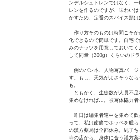
ンデルシュトレンではなく、一
レンを作るのですが、味わいは
かすため、定番のスパイス類は
作り方そのものは時間こそか
化できるので簡単です。自宅で
みのナッツを用意しておいてくだ
して同量（300g）くらいのド
例のパン本、人物写真バージ
す。もし、天気がよさそうなら
も。
ともかく、生徒数が人員不足
集めなければ…。被写体協力者
昨日は編集者連中を集めて飲
って、私は歯痛でホッペを腫ら
の漢方薬局は全部休み。純子ち
寺の店から、身体に合う漢方薬