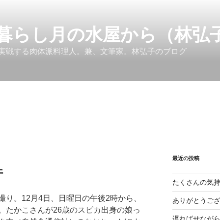
暮らし月の水屋から（林弘
実戦する肉体派料理人。兼、文筆家。林弘子のブログ
最近の投稿
件
たくさんの気
り。12月4日、日曜日の午後2時から、
ありがとうご
。たかこさんが26歳のスピカ出身の娘っ
遅ればせなが