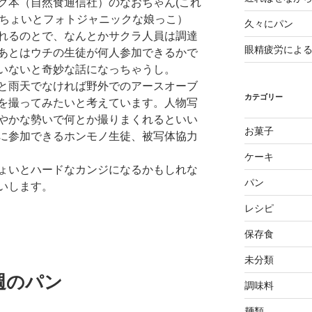
ク本（自然食通信社）のなおちゃん(これ
のちょいとフォトジャニックな娘っこ）
久々にパン
れるのとで、なんとかサクラ人員は調達
眼精疲労によ
あとはウチの生徒が何人参加できるかで
いないと奇妙な話になっちゃうし。
と雨天でなければ野外でのアースオーブ
カテゴリー
を撮ってみたいと考えています。人物写
やかな勢いで何とか撮りまくれるといい
お菓子
に参加できるホンモノ生徒、被写体協力
ケーキ
ょいとハードなカンジになるかもしれな
パン
いします。
レシピ
保存食
未分類
週のパン
調味料
麺類