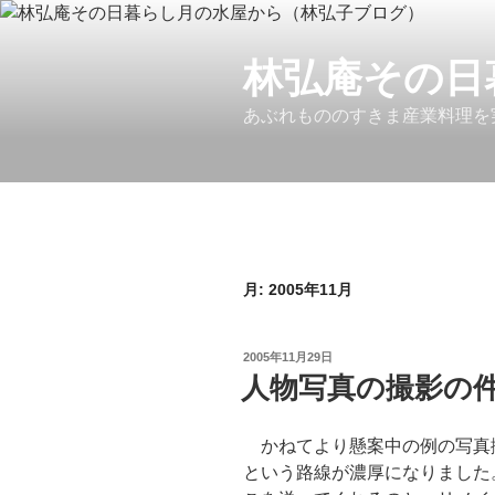
コ
ン
テ
林弘庵その日
ン
あぶれもののすきま産業料理を
ツ
へ
ス
キ
ッ
プ
月:
2005年11月
投
2005年11月29日
稿
人物写真の撮影の
日:
かねてより懸案中の例の写真撮
という路線が濃厚になりました