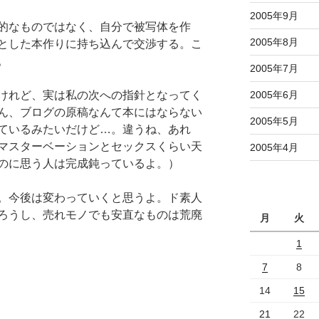
2005年9月
的なものではなく、自分で被写体を作
2005年8月
とした本作りに持ち込んで交渉する。こ
。
2005年7月
2005年6月
けれど、実は私の次への指針となってく
ん、ブログの原稿なんて本にはならない
2005年5月
ているみたいだけど…。違うね、あれ
マスターベーションとセックスくらい天
2005年4月
のに思う人は完成鈍っているよ。）
。今後は変わっていくと思うよ。ド素人
ろうし、売れモノでも安直なものは荒廃
月
火
1
7
8
14
15
21
22