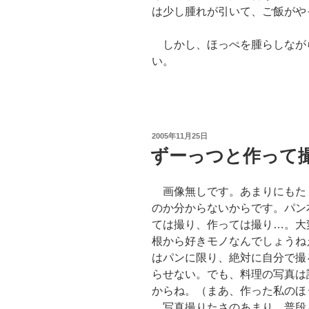
は少し腫れが引いて、ご飯がや
しかし、ほっぺを腫らしなが
い。
投
2005年11月25日
稿
ずーっつと作って
日:
画像無しです。あまりにもた
のか分からないからです。パン
ては撮り、作っては撮り…。大
根から好きモノなんでしょうね
はパンに限り、絶対に自分で撮
らせない。でも、料理の写真は
からね。（まあ、作った私のほ
写真撮りたさのあまり、普段