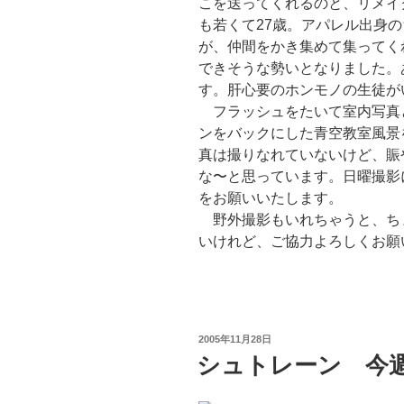
こを送ってくれるのと、リメイ
も若くて27歳。アパレル出身
が、仲間をかき集めて集ってく
できそうな勢いとなりました。
す。肝心要のホンモノの生徒が
フラッシュをたいて室内写真
ンをバックにした青空教室風景
真は撮りなれていないけど、賑
な〜と思っています。日曜撮影
をお願いいたします。
野外撮影もいれちゃうと、ち
いけれど、ご協力よろしくお願
投
2005年11月28日
稿
シュトレーン 今
日: