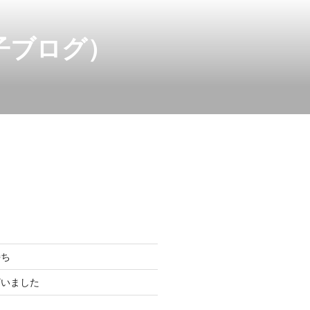
子ブログ）
持ち
ざいました
ら