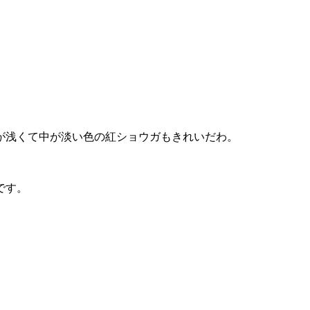
が浅くて中が淡い色の紅ショウガもきれいだわ。
。
です。