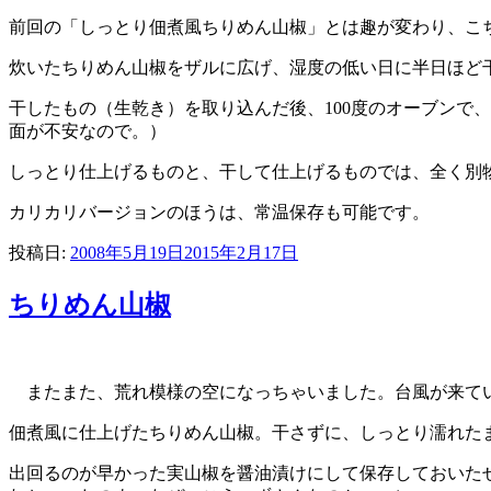
前回の「しっとり佃煮風ちりめん山椒」とは趣が変わり、こ
炊いたちりめん山椒をザルに広げ、湿度の低い日に半日ほど
干したもの（生乾き）を取り込んだ後、100度のオーブンで
面が不安なので。）
しっとり仕上げるものと、干して仕上げるものでは、全く別
カリカリバージョンのほうは、常温保存も可能です。
投稿日:
2008年5月19日
2015年2月17日
ちりめん山椒
またまた、荒れ模様の空になっちゃいました。台風が来て
佃煮風に仕上げたちりめん山椒。干さずに、しっとり濡れた
出回るのが早かった実山椒を醤油漬けにして保存しておいた