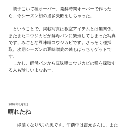
調子こいて種オーバー、発酵時間オーバーで作った
ら、今シーズン初の過多失敗をしちゃった。
ということで、掲載写真は教室アイテムとは無関係。
またまたコウジカビが酵母パンに繁殖してしまった写真
です。みごとな豆味噌コウジカビです。さっそく種採
取。次期シーズンの豆味噌麹の菌もばっちりゲットで
す。
しかし、酵母パンから豆味噌コウジカビの種を採取す
る人も珍しいよなあー。
投
2007年5月9日
稿
晴れたね
日:
緑濃くなり5月の風です。午前中は吉元さんに、また