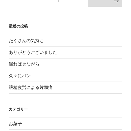
固定ページ
1
次のページ
稿
ナ
ビ
最近の投稿
ゲ
ー
たくさんの気持ち
シ
ありがとうございました
ョ
遅ればせながら
ン
久々にパン
眼精疲労による片頭痛
カテゴリー
お菓子