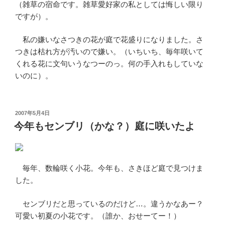
（雑草の宿命です。雑草愛好家の私としては悔しい限り
ですが）。
私の嫌いなさつきの花が庭で花盛りになりました。さ
つきは枯れ方が汚いので嫌い。（いちいち、毎年咲いて
くれる花に文句いうなつーのっ。何の手入れもしていな
いのに）。
投
2007年5月4日
稿
今年もセンブリ（かな？）庭に咲いたよ
日:
毎年、数輪咲く小花。今年も、さきほど庭で見つけま
した。
センブリだと思っているのだけど…。違うかなあー？
可愛い初夏の小花です。（誰か、おせーてー！）