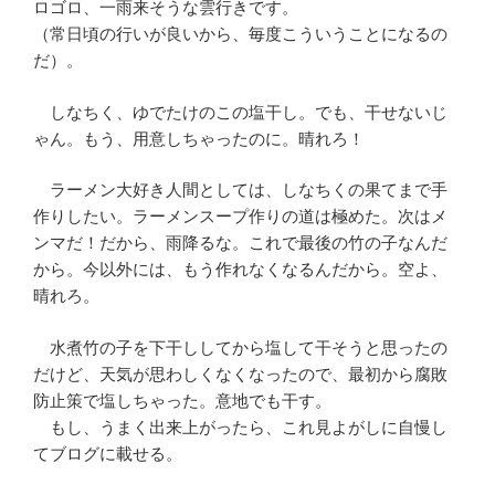
ロゴロ、一雨来そうな雲行きです。
（常日頃の行いが良いから、毎度こういうことになるの
だ）。
しなちく、ゆでたけのこの塩干し。でも、干せないじ
ゃん。もう、用意しちゃったのに。晴れろ！
ラーメン大好き人間としては、しなちくの果てまで手
作りしたい。ラーメンスープ作りの道は極めた。次はメ
ンマだ！だから、雨降るな。これで最後の竹の子なんだ
から。今以外には、もう作れなくなるんだから。空よ、
晴れろ。
水煮竹の子を下干ししてから塩して干そうと思ったの
だけど、天気が思わしくなくなったので、最初から腐敗
防止策で塩しちゃった。意地でも干す。
もし、うまく出来上がったら、これ見よがしに自慢し
てブログに載せる。