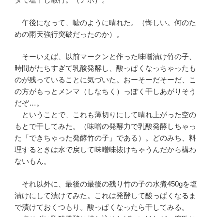
午後になって、嘘のように晴れた。（悔しい。何のた
めの雨天強行突破だったのか）。
そーいえば、以前マークンと作った味噌漬け竹の子、
時間がたちすぎて乳酸発酵し、酸っぱくなっちゃったも
のが残っていることに気づいた。おーそーだそーだ、こ
の方がもっとメンマ（しなちく）っぽく干しあがりそう
だぞ…。
ということで、これも薄切りにして晴れ上がった空の
もとで干してみた。（味噌の発酵力で乳酸発酵しちゃっ
た「できちゃった発酵竹の子」である）。どのみち、料
理するときは水で戻して味噌味抜けちゃうんだから構わ
ないもん。
それ以外に、最後の最後の残り竹の子の水煮450gを塩
漬けにして漬けてみた。これは発酵して酸っぱくなるま
で漬けておくつもり。酸っぱくなったら干してみる。