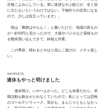
生物こよみにしている。実に迷惑なやぶ蚊だが、全く役
に立たないというわけではない。干物作りの目安になる
ので、少しは役立っています）。
朝は「農耕はやらん！」と書いたけど、地場の苗もの
が一針50円と安かったので、大葉やバジルなど薬味もの
を数鉢買い込んできて、鉢植え作業。
この季節、晴れるとやはり泥んこ遊びが、メチャ楽し
い。
投
2007年5月7日
稿
連休もやっと明けました
日:
連休明け。いやーよかった。どこも休業だから、求
職活動も動きがとれなくていたので。私にとっては恐怖
のゴールデンウィーク。気分も、まんじりともしなかっ