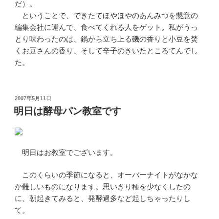
だ）。
ということで、できたてほやほやのあんみつを懇意の
編集会社に運んで、食べてくれる人をゲット。私がうっ
とり味わったのは、鍋から立ち上る磯の香りと小豆を焚
くお豆さんの香り、そして辛子のきいたところてんでし
た。
投
2007年5月11日
稿
明日は酵母パン教室です
日:
明日はお教室でございます。
このくらいの季節になると、オーバーナイトがなかな
か難しいものになります。思いきり種を少なくしたの
に、朝起きてみると、発酵過多など起しちゃったりし
て。