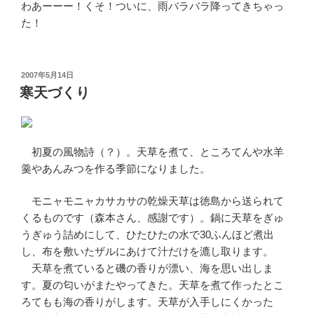
わあーーー！くそ！ついに、雨バラバラ降ってきちゃっ
た！
投
2007年5月14日
稿
寒天づくり
日:
初夏の風物詩（？）。天草を煮て、ところてんや水羊
羹やあんみつを作る季節になりました。
モニャモニャカサカサの乾燥天草は徳島から送られて
くるものです（森本さん、感謝です）。鍋に天草をぎゅ
うぎゅう詰めにして、ひたひたの水で30ふんほど煮出
し、布を敷いたザルにあけて汁だけを漉し取ります。
天草を煮ていると磯の香りが漂い、海を思い出しま
す。夏の匂いがまたやってきた。天草を煮て作ったとこ
ろてもも海の香りがします。天草が入手しにくかった