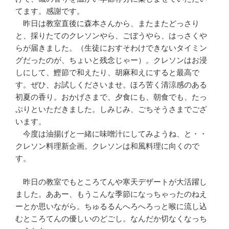
てます。感謝です。
昨日は教室直後に森本さんから、またまたどっさり
と、採りたてのクレソンやら、ごぼうやら、はっさくや
らが届きました。（生徒におすそわけできないタイミン
グだったのが、ちょいと残念じゃー）。クレソンはお浸
しにして、鰹節で和えたり、胡麻和えにすると最高で
す。ぜひ、お試しくださいませ。ほろ苦く清涼感のある
初夏の香り。おかげさまで、夕食にも、朝食でも、たっ
ぷりといただきました。しみじみ、ごちそうさまでござ
います。
今度は油揚げと一緒に味噌汁にしてみようね、と・・
クレソン料理新企画。クレソンは和風料理に向くので
す。
昨日の教室でもところてんや寒天デザートが大活躍し
ました。ああー、もうこんな季節になっちゃったのねえ
ーとか思いながら。ちゅるるんへろへろっと喉に流し込
むところてんの優しいのどごし。なんだか切なくなっち