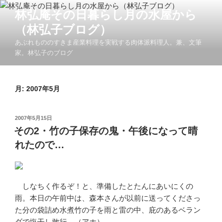
コ
林弘庵その日暮らし月の水屋から
ン
（林弘子ブログ）
テ
ン
あぶれもののすきま産業料理を実戦する肉体派料理人。兼、文筆
ツ
家。林弘子のブログ
へ
ス
キ
月:
2007年5月
ッ
プ
投
2007年5月15日
稿
その2・竹の子保存の鬼・午後になって晴
日:
れたので…
しなちく作るぞ！と、準備したとたんにあいにくの
雨。本日の午前中は、森本さんが以前に送ってくださっ
た分の袋詰め水煮竹の子を雨と雷の中、庇のあるベラン
ダで塩干し敢行。（アホ）。