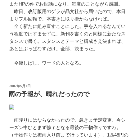
またHPの件でお世話になり、毎度のことながら感謝。
昨日、改訂版用のゲラが晶文社から届いたので、本日
よりフル回転で、本書きに取り掛からなければ。
全く新たに組み直すことにした。手を入れるなんてい
う程度ではすませずに、新刊を書くのと同様に新たなス
タンスで書く。スタンスとテーマと構成さえ決まれば、
あとはぶっぱなすだけ。全部、決まった。
今後しばし、ワードの人となる。
投
2007年5月7日
稿
雨の予報が、晴れだったので
日:
雨降りにはならなかったので、急きょ予定変更。今シ
ーズン中ひとまず修了となる最後の干物作りですわ。
（干物作りは梅雨入り前まで行っています）。1匹48円の