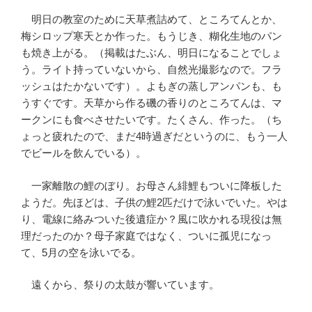
明日の教室のために天草煮詰めて、ところてんとか、
梅シロップ寒天とか作った。もうじき、糊化生地のパン
も焼き上がる。（掲載はたぶん、明日になることでしょ
う。ライト持っていないから、自然光撮影なので。フラ
ッシュはたかないです）。よもぎの蒸しアンパンも、も
うすぐです。天草から作る磯の香りのところてんは、マ
ークンにも食べさせたいです。たくさん、作った。（ち
ょっと疲れたので、まだ4時過ぎだというのに、もう一人
でビールを飲んでいる）。
一家離散の鯉のぼり。お母さん緋鯉もついに降板した
ようだ。先ほどは、子供の鯉2匹だけで泳いでいた。やは
り、電線に絡みついた後遺症か？風に吹かれる現役は無
理だったのか？母子家庭ではなく、ついに孤児になっ
て、5月の空を泳いでる。
遠くから、祭りの太鼓が響いています。