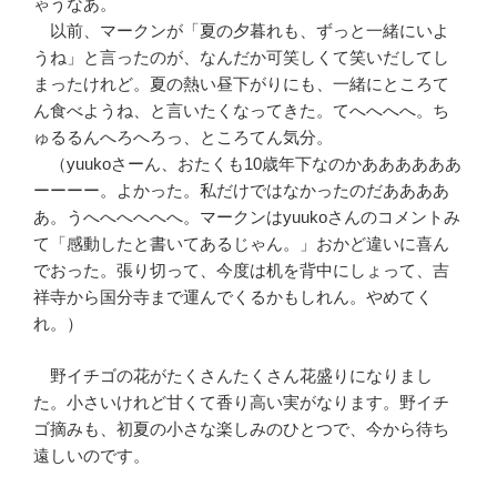
ゃうなあ。
以前、マークンが「夏の夕暮れも、ずっと一緒にいよ
うね」と言ったのが、なんだか可笑しくて笑いだしてし
まったけれど。夏の熱い昼下がりにも、一緒にところて
ん食べようね、と言いたくなってきた。てへへへへ。ち
ゅるるんへろへろっ、ところてん気分。
（yuukoさーん、おたくも10歳年下なのかああああああ
ーーーー。よかった。私だけではなかったのだああああ
あ。うへへへへへへ。マークンはyuukoさんのコメントみ
て「感動したと書いてあるじゃん。」おかど違いに喜ん
でおった。張り切って、今度は机を背中にしょって、吉
祥寺から国分寺まで運んでくるかもしれん。やめてく
れ。）
野イチゴの花がたくさんたくさん花盛りになりまし
た。小さいけれど甘くて香り高い実がなります。野イチ
ゴ摘みも、初夏の小さな楽しみのひとつで、今から待ち
遠しいのです。