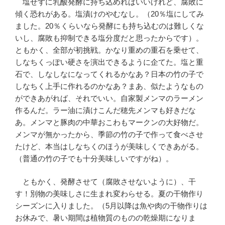
塩せずに乳酸発酵に持ち込めればいいけれど、腐敗に
傾く恐れがある。塩漬けのやむなし。（20％塩にしてみ
ました。20％くらいなら発酵にも持ち込むのは難しくな
いし、腐敗も抑制できる塩分度だと思ったからです）。
ともかく、全部が初挑戦。かなり重めの重石を乗せて、
しなちくっぽい硬さを演出できるように企てた。塩と重
石で、しなしなになってくれるかなあ？日本の竹の子で
しなちく上手に作れるのかなあ？まあ、似たようなもの
ができあがれば、それでいい。自家製メンマのラーメン
作るんだ。ラー油に漬けこんだ穂先メンマも好きだな
あ。メンマと豚肉の中華おこわもマークンの大好物だ。
メンマが無かったから、季節の竹の子で作って食べさせ
たけど、本当はしなちくのほうが美味しくできあがる。
（普通の竹の子でも十分美味しいですがね）。
ともかく、発酵させて（腐敗させないように）、干
す！別物の美味しさに生まれ変わらせる。夏の干物作り
シーズンに入りました。（5月以降は魚や肉の干物作りは
お休みで、暑い期間は植物質のものの乾燥期になりま