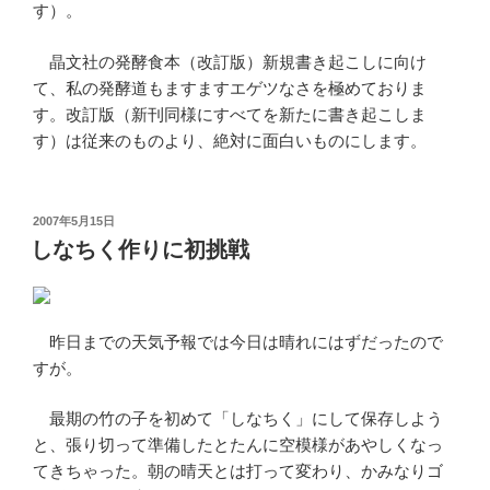
す）。
晶文社の発酵食本（改訂版）新規書き起こしに向け
て、私の発酵道もますますエゲツなさを極めておりま
す。改訂版（新刊同様にすべてを新たに書き起こしま
す）は従来のものより、絶対に面白いものにします。
投
2007年5月15日
稿
しなちく作りに初挑戦
日:
昨日までの天気予報では今日は晴れにはずだったので
すが。
最期の竹の子を初めて「しなちく」にして保存しよう
と、張り切って準備したとたんに空模様があやしくなっ
てきちゃった。朝の晴天とは打って変わり、かみなりゴ