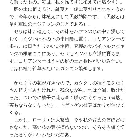
ら買ったもの。毎度、根を捨てずに植えては増やす）。
庭の土に植えると、雑草と一緒に草刈りされちゃうの
で、今年からは鉢植えにして天敵防除です。（天敵とは
草刈軍団のオジチャンのことである）。
セリは鉢に植えて、その鉢をバケツの水の中に浸して
おく。ミツバは木の下の半日陰に置く。コリアンダーの
根っこは日当たりのいい場所。究極のサバイバルクッキ
ングの根底ここにあり。セリもミツバも立派に育ちま
す。コリアンダーはうちの庭の土と相性がいいみたい。
こぼれ種で雑草みたいにガンガン繁殖します。
かたくりの花が好きなので、カタクリの種イモをたく
さん植えてみたけれど、残念ながらこれは全滅、敗北だ
った。ついでに柚子の花も全く咲かなくなった（当然、
実もならなくなった）。トゲトゲの枝葉ばかりが伸びて
くる。
しかし、ローリエは大繁殖。今や私の背丈の倍ほどに
もなった。高い枝の葉が摘めないので、そろそろ短く切
ったほうがいいみたいだなあ。