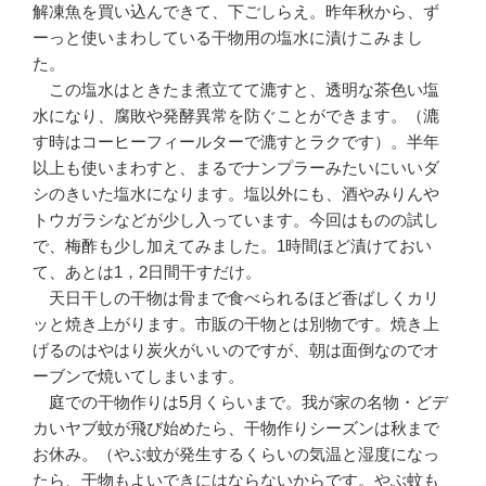
解凍魚を買い込んできて、下ごしらえ。昨年秋から、ず
ーっと使いまわしている干物用の塩水に漬けこみまし
た。
この塩水はときたま煮立てて漉すと、透明な茶色い塩
水になり、腐敗や発酵異常を防ぐことができます。（漉
す時はコーヒーフィールターで漉すとラクです）。半年
以上も使いまわすと、まるでナンプラーみたいにいいダ
シのきいた塩水になります。塩以外にも、酒やみりんや
トウガラシなどが少し入っています。今回はものの試し
で、梅酢も少し加えてみました。1時間ほど漬けておい
て、あとは1，2日間干すだけ。
天日干しの干物は骨まで食べられるほど香ばしくカリ
ッと焼き上がります。市販の干物とは別物です。焼き上
げるのはやはり炭火がいいのですが、朝は面倒なのでオ
ーブンで焼いてしまいます。
庭での干物作りは5月くらいまで。我が家の名物・どデ
カいヤブ蚊が飛び始めたら、干物作りシーズンは秋まで
お休み。（やぶ蚊が発生するくらいの気温と湿度になっ
たら、干物もよいできにはならないからです。やぶ蚊も