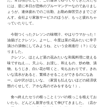
た。常日頃が忙しく、この連休でゆっくりできた方たち
には、逆に本日が恐怖のブルーマンデーなのでありまし
ょうが。連休疲れでのご出勤、お勤め御苦労さまでござ
んす。会社より家族サービスのほうが、もっと疲れちゃ
っていたりして。
今朝つくったクレソンの味噌汁、やはりウマかった！
油揚げとクレソン。よーし、今度は菜の花みたいに辛子
漬けの漬物にしてみようね、という企画進行（？）にな
りました。
クレソン、ほとんど菜の花みたいな和風料理に使える
味ですねえ…。天ぷら、お浸し、和えもの、炒め物、漬
物。もうじき、白い花が咲くと、旬もおわりです。きれ
いな流水があると、繁殖させることができるのになあ
ー。山や沢がほしいな。（家賃も払えないほどの経済状
態のくせして、アホな高のぞみをするな！）。
食べ終えたセリの根っことミツバの根っこを植えてお
いたら、どんどん新芽が生えて伸びてきました。（店か