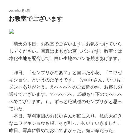
投
2007年5月5日
稿
お教室でございます
日:
晴天の本日、お教室でございます。お気をつけていら
してください。写真はよもぎの蒸しパンです。教室では
糊化生地を配合して、白い生地のパンを焼きあげます。
昨日、「センブリかなあ？」と書いた小花、「ニワゼ
キショウ」というのだそうです。（yuukoさん、いつもコ
メントありがとう。えへへへへのご質問の件、お察しの
通りでございます。でへへへへ。15歳も年下のてへへへ
へでございます。）。ずっと絶滅種のセンブリかと思っ
ていた。
本日、草刈軍団のおじいさんが庭に入り、私の大好き
なニワゼキショウも根こそぎ引っこ抜いていきました。
昨日、写真に収めておいてよかった。短い命だった。