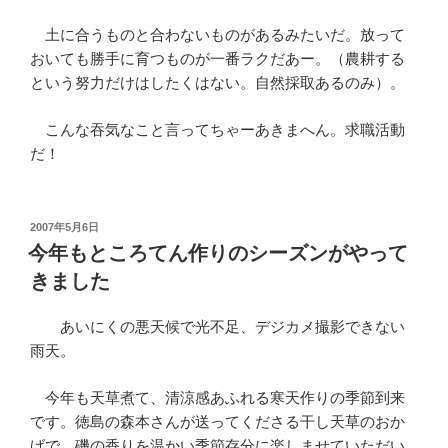
土に合うものと合わないものがあるみたいだ。放って
おいても勝手に育つものが一番ラクだあー。（農耕する
という努力だけはしたくはない。自然採取あるのみ）。
こんな吞気なこと言ってちゃーあきまへん。求職活動
だ！
投
2007年5月6日
稿
今年もところてん作りのシーズンがやって
日:
きました
あいにくの悪天候で光不足、デジカメ撮影できない
雨天。
今年も天草煮て、清涼感あふれる寒天作りの季節到来
です。徳島の森本さんが送ってくださる干し天草のおか
げで、磯の香りを温かい季節存分に楽しませていただい