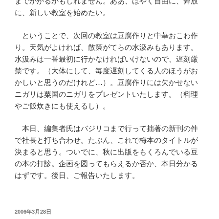
までかかるかもしれません。ああ、はやく自由に、奔放
に、新しい教室を始めたい。
ということで、次回の教室は豆腐作りと中華おこわ作
り。天気がよければ、散策がてらの水汲みもあります。
水汲みは一番最初に行かなければいけないので、遅刻厳
禁です。（大体にして、毎度遅刻してくる人のほうがお
かしいと思うのだけれど…）。豆腐作りには欠かせない
ニガリは粟国のニガリをプレゼントいたします。（料理
やご飯炊きにも使えるし）。
本日、編集者氏はバジリコまで行って拙著の新刊の件
で社長と打ち合わせ。たぶん、これで梅本のタイトルが
決まると思う。ついでに、秋に出版をもくろんでいる豆
の本の打診。企画を図ってもらえるか否か、本日分かる
はずです。後日、ご報告いたします。
投
2006年3月28日