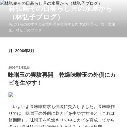
コ
林弘庵その日暮らし月の水屋から
ン
（林弘子ブログ）
テ
ン
あぶれもののすきま産業料理を実戦する肉体派料理人。兼、文筆
ツ
家。林弘子のブログ
へ
ス
キ
月:
2006年3月
ッ
プ
投
2006年3月31日
稿
味噌玉の実験再開 乾燥味噌玉の外側にカ
日:
ビを生やす！
いよいよ豆味噌探求も佳境に突入しました。豆味噌作
りでは、味噌玉の外側に麹カビを生やす方法と（これは
短期間）、味噌玉を乾燥させて中にカビを育成してから
塩水に漬け込み豆味噌仕込みとする（これは長期