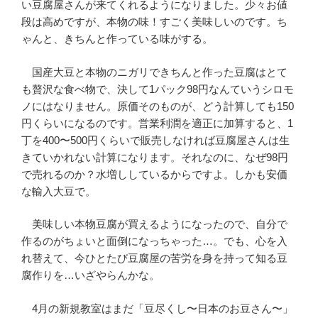
い豆腐屋さんが来てくれるようになりました。少々お値
段は高めですが、本物の味！すごく美味しいのです。ち
ゃんと、きちんと作っている味がする。
国産大豆と本物のニガリできちんと作った豆腐はとて
も贅沢な食べ物で、決して1パック98円なんていうシロモ
ノにはなりません。原価そのものが、どう計算しても150
円くらいになるのです。営業利潤を適正に加算すると、1
丁を400〜500円くらいで販売しなければ豆腐屋さんは生
きていかれない計算になります。それなのに、なぜ98円
で売れるのか？水増ししているからですよ。しかも安価
な輸入大豆で。
美味しい本物豆腐が買えるようになったので、自分で
作るのがちょいと面倒になっちゃった…。でも、心を入
れ替えて、今ひとたび豆腐屋の苦労を身を持って知る豆
腐作りを…いざやらんかな。
4月の新規教室はまだ「豆尽くし〜日本のお豆さん〜」