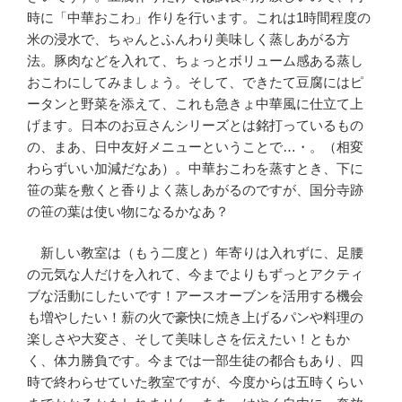
時に「中華おこわ」作りを行います。これは1時間程度の
米の浸水で、ちゃんとふんわり美味しく蒸しあがる方
法。豚肉などを入れて、ちょっとボリューム感ある蒸し
おこわにしてみましょう。そして、できたて豆腐にはピ
ータンと野菜を添えて、これも急きょ中華風に仕立て上
げます。日本のお豆さんシリーズとは銘打っているもの
の、まあ、日中友好メニューということで…・。（相変
わらずいい加減だなあ）。中華おこわを蒸すとき、下に
笹の葉を敷くと香りよく蒸しあがるのですが、国分寺跡
の笹の葉は使い物になるかなあ？
新しい教室は（もう二度と）年寄りは入れずに、足腰
の元気な人だけを入れて、今までよりもずっとアクティ
ブな活動にしたいです！アースオーブンを活用する機会
も増やしたい！薪の火で豪快に焼き上げるパンや料理の
楽しさや大変さ、そして美味しさを伝えたい！ともか
く、体力勝負です。今までは一部生徒の都合もあり、四
時で終わらせていた教室ですが、今度からは五時くらい