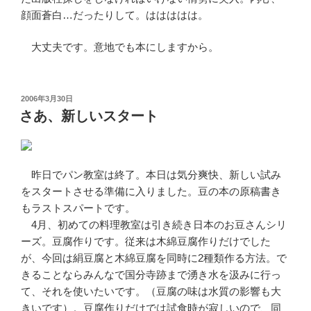
顔面蒼白…だったりして。ははははは。
大丈夫です。意地でも本にしますから。
投
2006年3月30日
稿
さあ、新しいスタート
日:
昨日でパン教室は終了。本日は気分爽快、新しい試み
をスタートさせる準備に入りました。豆の本の原稿書き
もラストスパートです。
4月、初めての料理教室は引き続き日本のお豆さんシリ
ーズ。豆腐作りです。従来は木綿豆腐作りだけでした
が、今回は絹豆腐と木綿豆腐を同時に2種類作る方法。で
きることならみんなで国分寺跡まで湧き水を汲みに行っ
て、それを使いたいです。（豆腐の味は水質の影響も大
きいです）。豆腐作りだけでは試食時が寂しいので、同