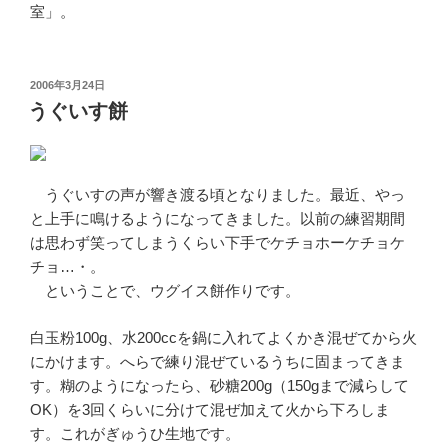
室」。
投
2006年3月24日
稿
うぐいす餅
日:
うぐいすの声が響き渡る頃となりました。最近、やっ
と上手に鳴けるようになってきました。以前の練習期間
は思わず笑ってしまうくらい下手でケチョホーケチョケ
チョ…・。
ということで、ウグイス餅作りです。
白玉粉100g、水200ccを鍋に入れてよくかき混ぜてから火
にかけます。へらで練り混ぜているうちに固まってきま
す。糊のようになったら、砂糖200g（150gまで減らして
OK）を3回くらいに分けて混ぜ加えて火から下ろしま
す。これがぎゅうひ生地です。