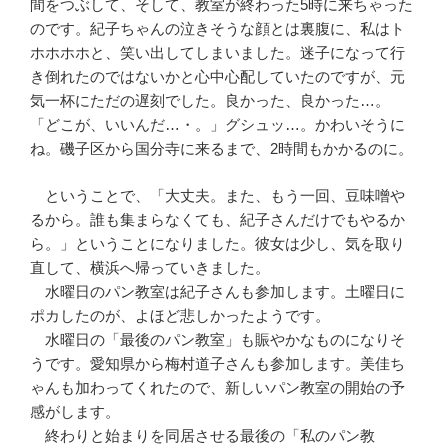
間をつぶして、そして、教室が終わった5時に来ちゃった
のです。紀子ちゃんの泣きそうな顔とは裏腹に、私はト
ホホホホと、笑い出してしまいました。迷子になって行
き倒れたのではないかと心中心配していたのですが、元
気一杯にただの遅刻でした。良かった、良かった…。
「どこが、いいんだ…・。」グシュッ…。かわいそうに
ね。磯子区から国分寺に来るまで、2時間もかかるのに。
ということで、「大丈夫。また、もう一回、豆味噌や
るから。誰も集まらなくても、紀子さんだけでもやるか
ら。」ということになりました。彼女は少し、気を取り
直して、横浜へ帰っていきました。
水曜日のパン教室は紀子さんも参加します。土曜日に
ポカしたのが、よほど悲しかったようです。
水曜日の「最後のパン教室」も賑やかなものになりそ
うです。愛知県から梅村道子さんも参加します。美佳ち
ゃんも加わってくれたので、新しいパン教室の開始の予
感がします。
終わりと始まりを同居させる最後の「私のパン教