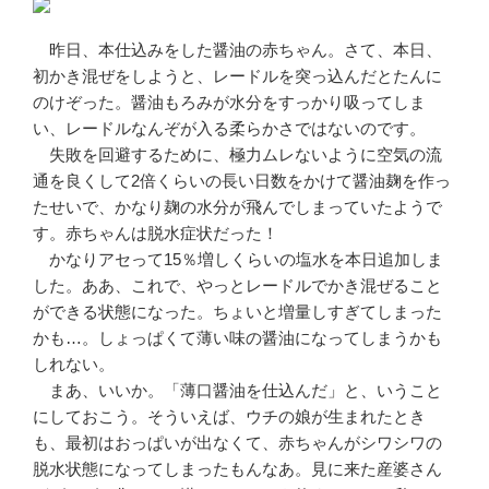
昨日、本仕込みをした醤油の赤ちゃん。さて、本日、
初かき混ぜをしようと、レードルを突っ込んだとたんに
のけぞった。醤油もろみが水分をすっかり吸ってしま
い、レードルなんぞが入る柔らかさではないのです。
失敗を回避するために、極力ムレないように空気の流
通を良くして2倍くらいの長い日数をかけて醤油麹を作っ
たせいで、かなり麹の水分が飛んでしまっていたようで
す。赤ちゃんは脱水症状だった！
かなりアセって15％増しくらいの塩水を本日追加しま
した。ああ、これで、やっとレードルでかき混ぜること
ができる状態になった。ちょいと増量しすぎてしまった
かも…。しょっぱくて薄い味の醤油になってしまうかも
しれない。
まあ、いいか。「薄口醤油を仕込んだ」と、いうこと
にしておこう。そういえば、ウチの娘が生まれたとき
も、最初はおっぱいが出なくて、赤ちゃんがシワシワの
脱水状態になってしまったもんなあ。見に来た産婆さん