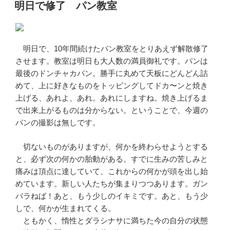
稿
明日で修了 パン教室
日:
明日で、10年間続けたパン教室をとりあえず解散修了
させます。教室は明日も大人数の満員御礼です。パンは
最後のドンチャカパン。勝手に丸めて天板にどんどん詰
めて、上に好きなものをトッピングしてドカ〜ンと焼き
上げる、あれよ、あれ。あれにしますね。焼き上げるま
で出来上がるものは分からない。ということで、今週の
パンの撮影は無しです。
切ないものがありますが、何かを終わらせようとする
と、必ず次の何かの胎動がある。すでに生みの苦しみと
痛みは頂点に達していて、これからの何かが頭を出し始
めています。新しい人たちが集まりつつあります。ガン
バラねば！あと、もう少しのイキミです。あと、もう少
しで、何かが生まれてくる。
ともかく、惰性とダラシナサに満ちた今の自分の状態