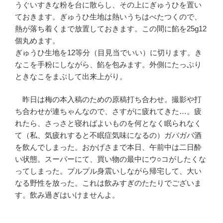
うぐいすきな粉を台に散らし、その上にぎゅうひを置い
ておきます。ぎゅうひ生地は熱いうちはべたつくので、
熱が落ち着くまで放置しておきます。この間に餡を25g12
個丸めます。
ぎゅうひ生地を12等分（目見当でいい）に切ります。き
なこを手粉にしながら、餡を包みます。外側にたっぷり
ときなこをまぶして出来上がり。
昨日は梅の本入稿のための原稿打ち合わせ。撮影や打
ち合わせが連ちゃんなので、さすがに疲れてきた…。疲
れたら、さっさと寝ればよいものを何となく眠られなく
て（私、気疲れすると不眠症気味になるの）ガバガバ酒
を飲んでしまった。おかげさまで本日、午前中は二日酔
い状態。スーパーにて、買い物の最中にウ○コがしたくな
ってしまった。プルプル身震いしながら帰宅して、大い
なる野性を放った。これは飲みすぎのたたりでございま
す。飲み過ぎはいけませんよ。