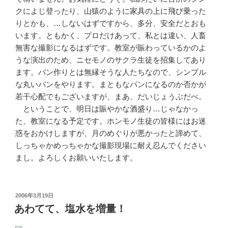
クによじ登ったり、山猿のように家具の上に飛び乗った
りとかも、…しないはずですから、多分、安全だとおも
います。ともかく、プロだけあって、私とは違い、人畜
無害な撮影になるはずです。教室が賑わっているかのよ
うな演出のため、ニセモノのサクラ生徒を招集してあり
ます。パン作りとは無縁そうな人たちなので、シンプル
な丸いパンをやります。まともなパンになるのか否かが
若干心配でもございますが、まあ、だいじょうぶだべ。
ということで、明日は賑やかな酒盛り…じゃなかっ
た、教室になる予定です。ホンモノ生徒の皆様にはお迷
惑をおかけしますが、月のめぐりが悪かったと諦めて、
しっちゃかめっちゃかな撮影現場に耐え忍んでください
まし。よろしくお願いいたします。
投
2006年3月19日
稿
あわてて、塩水を増量！
日: