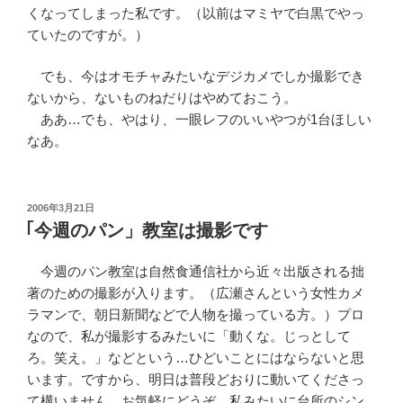
くなってしまった私です。（以前はマミヤで白黒でやっ
ていたのですが。）
でも、今はオモチャみたいなデジカメでしか撮影でき
ないから、ないものねだりはやめておこう。
ああ…でも、やはり、一眼レフのいいやつが1台ほしい
なあ。
投
2006年3月21日
稿
｢今週のパン」教室は撮影です
日:
今週のパン教室は自然食通信社から近々出版される拙
著のための撮影が入ります。（広瀬さんという女性カメ
ラマンで、朝日新聞などで人物を撮っている方。）プロ
なので、私が撮影するみたいに「動くな。じっとして
ろ。笑え。」などという…ひどいことにはならないと思
います。ですから、明日は普段どおりに動いてくださっ
て構いません。お気軽にどうぞ。私みたいに台所のシン