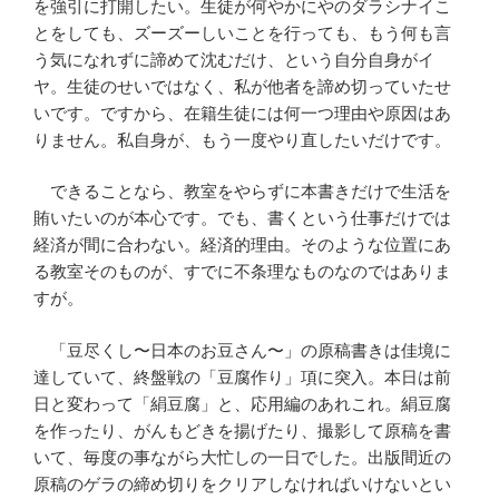
を強引に打開したい。生徒が何やかにやのダラシナイこ
とをしても、ズーズーしいことを行っても、もう何も言
う気になれずに諦めて沈むだけ、という自分自身がイ
ヤ。生徒のせいではなく、私が他者を諦め切っていたせ
いです。ですから、在籍生徒には何一つ理由や原因はあ
りません。私自身が、もう一度やり直したいだけです。
できることなら、教室をやらずに本書きだけで生活を
賄いたいのが本心です。でも、書くという仕事だけでは
経済が間に合わない。経済的理由。そのような位置にあ
る教室そのものが、すでに不条理なものなのではありま
すが。
「豆尽くし〜日本のお豆さん〜」の原稿書きは佳境に
達していて、終盤戦の「豆腐作り」項に突入。本日は前
日と変わって「絹豆腐」と、応用編のあれこれ。絹豆腐
を作ったり、がんもどきを揚げたり、撮影して原稿を書
いて、毎度の事ながら大忙しの一日でした。出版間近の
原稿のゲラの締め切りをクリアしなければいけないとい