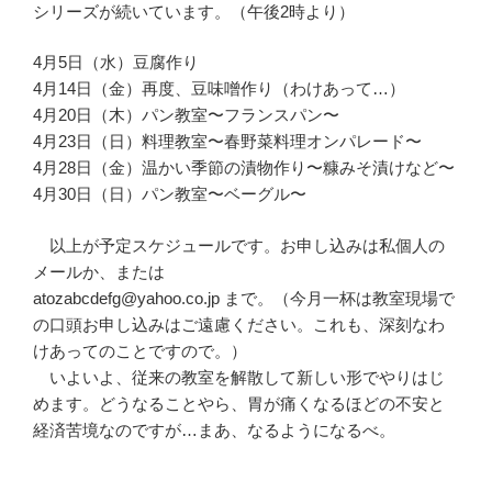
シリーズが続いています。（午後2時より）
4月5日（水）豆腐作り
4月14日（金）再度、豆味噌作り（わけあって…）
4月20日（木）パン教室〜フランスパン〜
4月23日（日）料理教室〜春野菜料理オンパレード〜
4月28日（金）温かい季節の漬物作り〜糠みそ漬けなど〜
4月30日（日）パン教室〜ベーグル〜
以上が予定スケジュールです。お申し込みは私個人の
メールか、または
atozabcdefg@yahoo.co.jp まで。（今月一杯は教室現場で
の口頭お申し込みはご遠慮ください。これも、深刻なわ
けあってのことですので。）
いよいよ、従来の教室を解散して新しい形でやりはじ
めます。どうなることやら、胃が痛くなるほどの不安と
経済苦境なのですが…まあ、なるようになるべ。