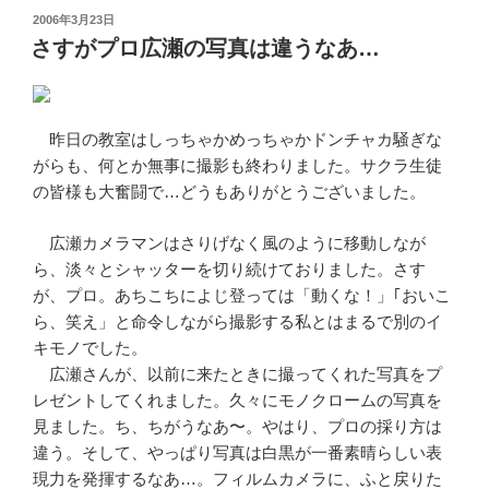
投
2006年3月23日
稿
さすがプロ広瀬の写真は違うなあ…
日:
昨日の教室はしっちゃかめっちゃかドンチャカ騒ぎな
がらも、何とか無事に撮影も終わりました。サクラ生徒
の皆様も大奮闘で…どうもありがとうございました。
広瀬カメラマンはさりげなく風のように移動しなが
ら、淡々とシャッターを切り続けておりました。さす
が、プロ。あちこちによじ登っては「動くな！」｢おいこ
ら、笑え」と命令しながら撮影する私とはまるで別のイ
キモノでした。
広瀬さんが、以前に来たときに撮ってくれた写真をプ
レゼントしてくれました。久々にモノクロームの写真を
見ました。ち、ちがうなあ〜。やはり、プロの採り方は
違う。そして、やっぱり写真は白黒が一番素晴らしい表
現力を発揮するなあ…。フィルムカメラに、ふと戻りた