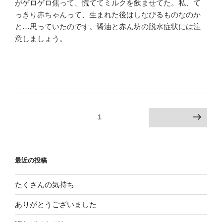
がゲロゲロ焦って、慌ててミルクを飲ませてた。私、て
っきり赤ちゃんって、生まれた後はしなびるものなのか
と…思っていたのです。醤油と赤ん坊の脱水症状には注
意しましょう。
投
固定ページ
1
次のページ
稿
ナ
ビ
最近の投稿
ゲ
ー
たくさんの気持ち
シ
ありがとうございました
ョ