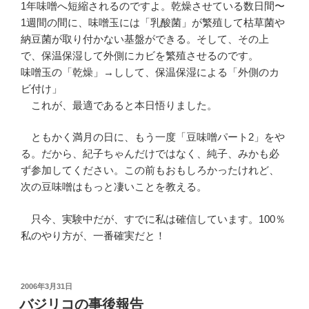
1年味噌へ短縮されるのですよ。乾燥させている数日間〜
1週間の間に、味噌玉には「乳酸菌」が繁殖して枯草菌や
納豆菌が取り付かない基盤ができる。そして、その上
で、保温保湿して外側にカビを繁殖させるのです。
味噌玉の「乾燥」→しして、保温保湿による「外側のカ
ビ付け」
これが、最適であると本日悟りました。
ともかく満月の日に、もう一度「豆味噌パート2」をや
る。だから、紀子ちゃんだけではなく、純子、みかも必
ず参加してください。この前もおもしろかったけれど、
次の豆味噌はもっと凄いことを教える。
只今、実験中だが、すでに私は確信しています。100％
私のやり方が、一番確実だと！
投
2006年3月31日
稿
バジリコの事後報告