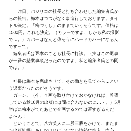
日:
昨日、バジリコの社長と打ち合わせした編集者氏か
らの報告。梅本はつつがなく事進行しております。タイ
トル決定。「梅づくし」のままでいくそうです。価格は
1500円。これも決定。（カラーですよ、しかも私の撮影
で…。）カバーはなんと偉そうにハードカバーになるん
ですって。
編集者氏は豆本のことも社長に打診。（実はこの返事
が一番の懸案事項だったのですよ、私と編集者氏との間
では。）
社長は梅本を完成させて、その動きを見てから…とい
う返事だったのだそうです。
ガーン。（今、企画を取り付けておかなければ、希望
している秋10月の出版には間に合わないのに…・。）5月
半ばに梅本がでたあとで企画するのでは遅すぎるんだ
よ〜ん！
ということで、八方美人に二股三股をかけて、またま
た出版社探しをしなければいけない情勢に突入。内心、