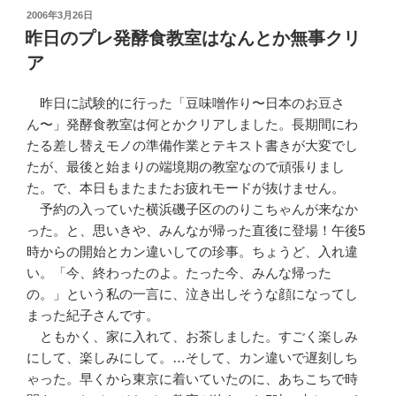
投
2006年3月26日
稿
昨日のプレ発酵食教室はなんとか無事クリ
日:
ア
昨日に試験的に行った「豆味噌作り〜日本のお豆さ
ん〜」発酵食教室は何とかクリアしました。長期間にわ
たる差し替えモノの準備作業とテキスト書きが大変でし
たが、最後と始まりの端境期の教室なので頑張りまし
た。で、本日もまたまたお疲れモードが抜けません。
予約の入っていた横浜磯子区ののりこちゃんが来なか
った。と、思いきや、みんなが帰った直後に登場！午後5
時からの開始とカン違いしての珍事。ちょうど、入れ違
い。「今、終わったのよ。たった今、みんな帰った
の。」という私の一言に、泣き出しそうな顔になってし
まった紀子さんです。
ともかく、家に入れて、お茶しました。すごく楽しみ
にして、楽しみにして。…そして、カン違いで遅刻しち
ゃった。早くから東京に着いていたのに、あちこちで時