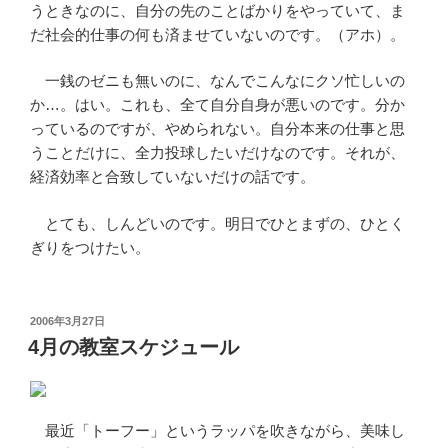
うときなのに、自分の先のことばかりをやっていて、ま
だ社会的仕事の何も済ませていないのです。（アホ）。
一銭のゼニも無いのに、なんでこんなにクソ忙しいの
か…。はい。これも、全て自分自身が悪いのです。分か
っているのですが、やめられない。自分本来の仕事と思
うことだけに、全力投球したいだけなのです。それが、
経済効率と合致していないだけの話です。
とても、しんどいのです。明日でひとまずの、ひとく
ぎりをつけたい。
投
2006年3月27日
稿
4月の教室スケジュール
日:
最近「トーフー」というラッパを吹きながら、美味し