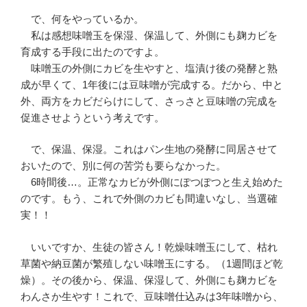
で、何をやっているか。
私は感想味噌玉を保湿、保温して、外側にも麹カビを
育成する手段に出たのですよ。
味噌玉の外側にカビを生やすと、塩漬け後の発酵と熟
成が早くて、1年後には豆味噌が完成する。だから、中と
外、両方をカビだらけにして、さっさと豆味噌の完成を
促進させようという考えです。
で、保温、保湿。これはパン生地の発酵に同居させて
おいたので、別に何の苦労も要らなかった。
6時間後…。正常なカビが外側にぽつぽつと生え始めた
のです。もう、これで外側のカビも間違いなし、当選確
実！！
いいですか、生徒の皆さん！乾燥味噌玉にして、枯れ
草菌や納豆菌が繁殖しない味噌玉にする。（1週間ほど乾
燥）。その後から、保温、保湿して、外側にも麹カビを
わんさか生やす！これで、豆味噌仕込みは3年味噌から、