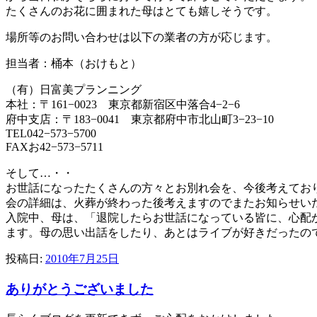
たくさんのお花に囲まれた母はとても嬉しそうです。
場所等のお問い合わせは以下の業者の方が応じます。
担当者：桶本（おけもと）
（有）日富美プランニング
本社：〒161−0023 東京都新宿区中落合4−2−6
府中支店：〒183−0041 東京都府中市北山町3−23−10
TEL042−573−5700
FAXお42−573−5711
そして…・・
お世話になったたくさんの方々とお別れ会を、今後考えてお
会の詳細は、火葬が終わった後考えますのでまたお知らせい
入院中、母は、「退院したらお世話になっている皆に、心配
ます。母の思い出話をしたり、あとはライブが好きだったの
投稿日:
2010年7月25日
ありがとうございました