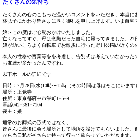
たくさんの気持ち
たくさんの心のこもった温かいコメントをいただき、本当に
林弘子にかわり皆さまに厚く御礼を申し上げます。いま自宅で
娘＞この度はご心配おかけいたしました。
亡くなってすぐ、母は念願だった自宅に帰ってきました。27
娘が幼いころよく自転車でお散歩に行った野川公園の近くの
本人の性格や言葉等をを考慮し、告別式は考えていなかった
お友達が多かったんですね。
以下ホールの詳細です
日時：7月28日(水)10時〜15時（その時間は母はそこにいます
場所：正覚寺
住所：東京都府中市栄町1−5−9
電話042−361−7104
喪主：娘
通常のお葬式の形式ではなく、
皆さんに最後に会う場所として場所を設けてもらいました。
から当日私がそちらに持って行って飾らせていただきます。