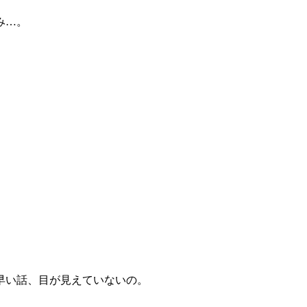
み…。
早い話、目が見えていないの。