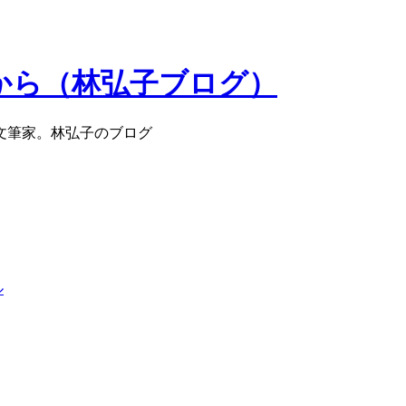
から（林弘子ブログ）
文筆家。林弘子のブログ
ル