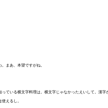
わ。まあ、本望ですがね。
知っている横文字料理は。横文字じゃなかったえいして。漢字
は使えるし。