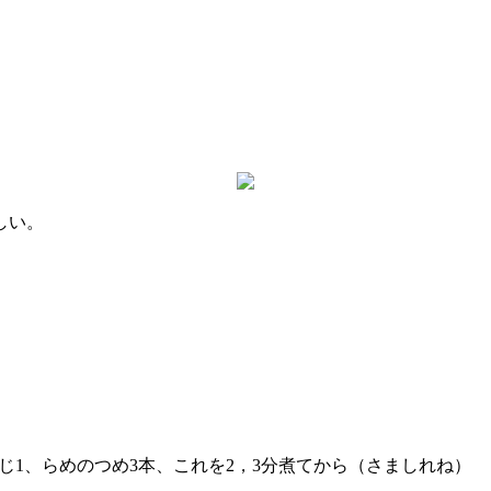
しい。
。
。
さじ1、らめのつめ3本、これを2，3分煮てから（さましれね）