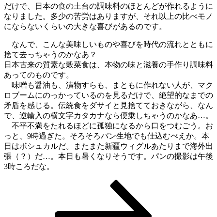
だけで、日本の食の土台の調味料のほとんどが作れるように
なりました。多少の苦労はありますが、それ以上の比べモノ
にならないくらいの大きな喜びがあるのです。
なんで、こんな美味しいものや喜びを時代の流れとともに
捨て去っちゃうのかなあ？
日本古来の質素な穀菜食は、本物の味と滋養の手作り調味料
あってのものです。
味噌も醤油も、漬物すらも、まともに作れない人が、マク
ロブームにのっかっているのを見るだけで、絶望的なまでの
矛盾を感じる。伝統食をダサイと見捨てておきながら、なん
で、逆輸入の横文字カタカナなら便乗しちゃうのかなあ…。
不平不満をたれるほどに孤独になるから口をつむごう。お
っと、9時過ぎた。そろそろパン生地でも仕込むべえか。本
日はボシュカルだ。またまた新疆ウィグルあたりまで海外出
張（？）だ…。本日も暑くなりそうです。パンの撮影は午後
3時ころだな。
固
固
固
次
投
定
定
定
の
稿
ペ
ペ
ペ
ペ
ー
ー
ー
ー