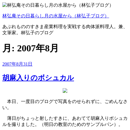
コ
ン
林弘庵その日暮らし月の水屋から（林弘子ブログ）
テ
ン
あぶれもののすきま産業料理を実戦する肉体派料理人。兼、
ツ
文筆家。林弘子のブログ
へ
ス
月:
2007年8月
キ
ッ
プ
投
2007年8月31日
稿
日:
胡麻入りのボシュカル
本日、一度目のブログで写真をのせられずに、ごめんなさ
い。
薄日がちょっと射したすきに、あわてて胡麻入りボシュカ
ルを撮りました。（明日の教室のためのサンプルパン）。