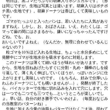
明日は、黒ゴマたっぷりの胡麻入りボシュカルです。（形
は同じですが、生地は写真とは違います。胡麻入りはポチポ
チ黒い生地です）。胡麻ドーナツは香ばしくて美味しいもの
です。
ゴマがたっぷりと入ったパンは、若い人たちに人気があり
ますねえ。しかし、お、おばさんは、いえ、わたくしは、ゴ
マって歯の間にはさまるから、嫌いになっちゃったんですけ
どね。でも、お、
おいしいですよねえ。（なんだか、無理に合わせているんじ
ゃないの？）
粒ゴマを10％ほど入れる生地は、ちょっと水分多めにして
発酵中にゴマが生地水分を吸水するのに対処します。
このドーナツは薄くて細いほうが味わいがあります。です
から、生地を捏ねあげたらすぐに分割・丸め・麺棒のしを繰
り返して、薄く丸く伸ばしていくほうが、っぽいカンジに仕
上がりますし美味しいのです。（もちろん、好みで分厚いふ
わふわドーナツにしても構いませんが…）。発酵が終了した
ら、パイカッターで生地に切れ込みを入れて穴にします。穴
は一つでも二つでも三つでも…というところが楽しいでし
ょ。早い話、自分の好き勝手でいいわけよ。（毎度おなじみ
の当教室のパターンね）。
生地に加える少量の油脂もバターではなくごま油。捏ねて