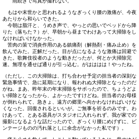
雨続きで写真が撮れない。
もはや末世かと思われるようなぎっくり腰の激痛が、今夜
あたりから和らいできた。
今朝は脂汗と、うめき声で、やっとの思いでベッドから降
りた（落ちた？）が、早朝から昼までわけあって大掃除をし
なければいけなかった。
苦肉の策で消炎作用のある鎮痛剤（解熱剤・痛み止め）を
飲んでみた。正解だった。目が点になるような激痛は回避で
きた。歌舞伎役者のような動きだったが、何とか大掃除完
遂。無理を通せば通りが引っ込む。がはははは！やったね。
（ただし、この大掃除は、打ち合わせ予定の担当者の深刻な
緊急事情で、急に延期になり、報われぬ大掃除となったのだ
がね。まあ、昨年末の年末掃除をサボったので、ちょうどよ
い掃除となったから、よかったですけどね。担当者のお母様
が倒れられて、急きょ、遠方の郷里へ向かわなければいけな
くなった。回復されるといいが。ご無事を祈るのみです。わ
けあって、とある器具がスタジオに入れられず、我が家での
撮影になるような話だったので、ぎっくり腰にめげずに、ビ
ンテージものの汚れ落としに余念がなかった私です）。