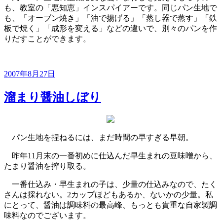
も、教室の「悪知恵」インスパイアーです。同じパン生地で
も、「オーブン焼き」「油で揚げる」「蒸し器で蒸す」「鉄
板で焼く」「成形を変える」などの違いで、別々のパンを作
りだすことができます。
投
2007年8月27日
稿
日:
溜まり醤油しぼり
パン生地を捏ねるには、まだ時間の早すぎる早朝。
昨年11月末の一番初めに仕込んだ早生まれの豆味噌から、
たまり醤油を搾り取る。
一番仕込み・早生まれの子は、少量の仕込みなので、たく
さんは採れない。2カップほどもあるか、ないかの少量。私
にとって、醤油は調味料の最高峰、もっとも貴重な自家製調
味料なのでございます。