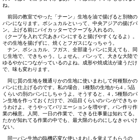
ね。
前回の教室でやった「ナーン」生地を油で揚げると別物の
パンになります。ボシュカルといって、中央アジアの揚げパ
ン。上げる前にパイカッターでクープを入れるの。
（クープを入れて穴あきパンにすると揚げやすくなるよ）。
その生地を揚げずに、焼くとフガスになっちゃう。
ナン、ボシュカル、フガス、全部違うパンに見えても、同
じ生地で、できちゃう。しょせん、パンって、大きな大陸で
ゆるやかにつながっているのよね。成形や焼成法が違うだけ
で、味も変わります。
同じ質の生地を幾通りかの生地に使いまわして何種類かの
パンに仕上げるのです。私の場合、1種類の生地から4，5品
くらいの別のパンにしちゃうよ。そうすると、4，5種類のパ
ン生地を作っておくだけで、20品目くらいのパンができちゃ
うわけよ。そうやってバリエーションを増やす。パン作り作
業の極意。人間、一日の作業で、できる仕事量は知れてる。
たかが知れてる作業の中でも、最大限のものにしなきゃいけ
ない。
同一パン生地の臨機応変な使いまわしを覚えてもらうの