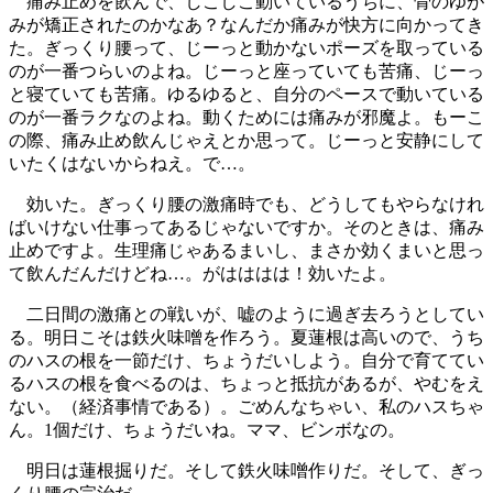
痛み止めを飲んで、しこしこ動いているうちに、骨のゆが
みが矯正されたのかなあ？なんだか痛みが快方に向かってき
た。ぎっくり腰って、じーっと動かないポーズを取っている
のが一番つらいのよね。じーっと座っていても苦痛、じーっ
と寝ていても苦痛。ゆるゆると、自分のペースで動いている
のが一番ラクなのよね。動くためには痛みが邪魔よ。もーこ
の際、痛み止め飲んじゃえとか思って。じーっと安静にして
いたくはないからねえ。で…。
効いた。ぎっくり腰の激痛時でも、どうしてもやらなけれ
ばいけない仕事ってあるじゃないですか。そのときは、痛み
止めですよ。生理痛じゃあるまいし、まさか効くまいと思っ
て飲んだんだけどね…。がはははは！効いたよ。
二日間の激痛との戦いが、嘘のように過ぎ去ろうとしてい
る。明日こそは鉄火味噌を作ろう。夏蓮根は高いので、うち
のハスの根を一節だけ、ちょうだいしよう。自分で育ててい
るハスの根を食べるのは、ちょっと抵抗があるが、やむをえ
ない。（経済事情である）。ごめんなちゃい、私のハスちゃ
ん。1個だけ、ちょうだいね。ママ、ビンボなの。
明日は蓮根掘りだ。そして鉄火味噌作りだ。そして、ぎっ