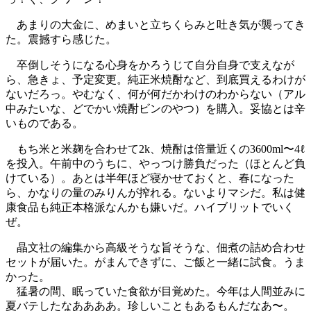
あまりの大金に、めまいと立ちくらみと吐き気が襲ってき
た。震撼すら感じた。
卒倒しそうになる心身をかろうじて自分自身で支えなが
ら、急きょ、予定変更。純正米焼酎など、到底買えるわけが
ないだろっ。やむなく、何が何だかわけのわからない（アル
中みたいな、どでかい焼酎ビンのやつ）を購入。妥協とは辛
いものである。
もち米と米麹を合わせて2k、焼酎は倍量近くの3600ml〜4ℓ
を投入。午前中のうちに、やっつけ勝負だった（ほとんど負
けている）。あとは半年ほど寝かせておくと、春になった
ら、かなりの量のみりんが搾れる。ないよりマシだ。私は健
康食品も純正本格派なんかも嫌いだ。ハイブリットでいく
ぜ。
晶文社の編集から高級そうな旨そうな、佃煮の詰め合わせ
セットが届いた。がまんできずに、ご飯と一緒に試食。うま
かった。
猛暑の間、眠っていた食欲が目覚めた。今年は人間並みに
夏バテしたなああああ。珍しいこともあるもんだなあ〜。