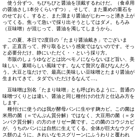
使う分ずつ、ちびちびと醤油を頂戴するわけだ。（食卓用
の醤油さし1本分くらいずつ）。そして、また重めの重石を
のせておく。すると、また溜まり醤油がじわーっと湧き上が
ってくる。焦って急いで採り出そうとしてはダメ。もろみ
（豆味噌）が混じって、醤油を濁してしまうから。
この夏、本日で2度目の「たまり醤油戴き」でございま
す。正直言って、搾り取るという感覚ではないのです。そっ
と必要分だけ、静にいただく・・という採り方。
市販のしょうゆなどとは比べモノにならないほど旨い、美
味しい、素晴らしい風味です。なんて贅沢な喜びなんだろ
う。大豆と塩だけで、最高に美味しい豆味噌とたまり醤油が
生まれてきて、タダでいただけるなんて…。
豆味噌は別名「たまり味噌」とも呼ばれるように、普通の
味噌づくりとは違い、醤油と同じ種付けの仕方と仕込み方を
します。
種付けに使うのは我が酵母パンに生やす麹カビ。この菌は
米用の菌（＝でんぷん質分解）ではなく、大豆用の菌（＝タ
ンパク質分解）の方のオリゼー菌です。この菌のコウジカビ
が、うちのパンには自然に生えてくる。全体が巨大なウグイ
ス餅のように、きれいなモスグリーンにふうわりと覆われ