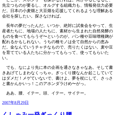
先立つものが要るし、オルグする組織力も、情報発信力必要
だ。日本の小麦畑と大豆畑を応援してくれるような理解ある
会社を探したい。探さなければ。
長年の夢だったんだ。いつか、絶対に試食会をやって、生
産者たちに、地場の人たちに、素材から生まれた自然発酵の
ものを食べてもらうぞ〜というのが。パン種や豆味噌種麹が
配れるかもしれない。うちの種モノは全て自然からの恵み
だ。金なんていうチャチなもので、売りたくはない。麦や豆
を育てている人たちに分かってもらって、使ってもらいた
い。
でも、なにより先に本の企画を通さなきゃなあ。そして書
きあげてしまわなくっちゃ。ぎっくり腰なんか起こしていて
はダメだ！メゲていないで、書けよ。夢を杖にして、さっさ
と書かんかいっ！このアホンダラけめ〜がっ。
ああ、腰、イテー。頭、イテー。サイテー。
投
2007年8月29日
稿
日:
くしゃみ一発ぎっくり腰