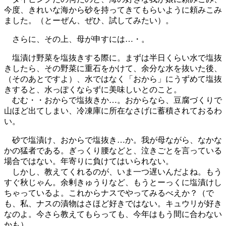
今度、きれいな海から砂を持ってきてもらいように頼みこみ
ました。（とーぜん、ぜひ、試してみたい）。
さらに、その上、母が申すには…・。
塩漬け野菜を塩抜きする際に。まずは半日くらい水で塩抜
きしたら、その野菜に重石をかけて、余分な水を抜いた後、
（そのあとですよ）、水ではなく「おから」にうずめて塩抜
きすると、水っぽくならずに美味しいとのこと。
むむ・・おからで塩抜きか…。おからなら、豆腐づくりで
山ほど出てしまい、冷凍庫に所在なさげに蓄積されておるわ
い。
砂で塩漬け、おからで塩抜き…か。我が母ながら、なかな
かの猛者である。ぎっくり腰などと、泣きごとを言っている
場合ではない。年寄りに負けてはいられない。
しかし、教えてくれるのが、いま一つ遅いんだよね。もう
すぐ秋じゃん。余剰きゅうりなど、もうとーっくに塩漬けし
ちゃっているよ。これからナスでやってみるべえか？（で
も、私、ナスの漬物はさほど好きではない。キュウリが好き
なのよ。今さら教えてもらっても、今年はもう間に合わない
かも）。