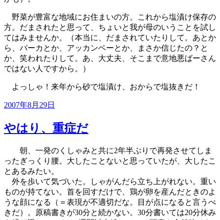
野菜が豊富な地域にお住まいの方。これから塩漬け保存の
方。だまされたと思って、ちょいと我が母のいうことを試し
てはみませんか。（本当に、だまされていたりして。あとか
ら、バーカとか、アッカンベーとか、まさか信じたの？と
か、笑われたりして。あ、大丈夫、そこまで意地悪ばーさん
ではない人ですから。）
よっしゃ！来年から砂で塩漬け、おからで塩抜きだ！
投
2007年8月29日
稿
日:
やはり、重症だ
朝、一発のくしゃみと共に2年半ぶりで再発させてしま
ったぎっくり腰。大したことないと思っていたが、大したこ
とあるみたい。
外を歩いて気づいた。しゃがんだら立ち上がれない。重い
ものが持てない。首を回すだけで、鶏が卵を産んだときのよ
うな顔になる（＝表現が不適切だな。目が点になると言うべ
きだ）。原稿書きが30分と続かない。30分書いては20分休み