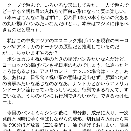
クープで遊んで、いろいろな形にしてみた。一人で遊んで
どーする？切れ目の入れ方で面白い形になって実に楽しい。
（本来はこんなに遊ばずに、切れ目1本か2本くらいの穴あき
の丸い揚げパンみたいなんだけど…。本来はマジメに作るべ
きものだと思う）。
私はこの中央アジアのエスニック揚げパンを現在のヨーロ
ッパやアメリカのドーナツの原型だと推測しているのだ
が…。ちゃいますやろか？
ボシュカルも祝い事のときの揚げパンみたいなんだけど、
ヨーロッパの揚げパンも祝日用のものでしょう。似通ったと
ころはあるよね。アメリカンドーナツ…の場合は・・と、あ
あ、あれは、日常食？祝い事の意味は見出せず、肥満のため
の食事みたいな感じなのかなあ。ナントカとかいうアメリカ
ンドーナツ流行っているらしいねえ。行列できるなんて、す
ごいなあ。うちのパンにも行列できないかな。できるわけね
ーよ。
今回のパンもミキシング後に、即分割、成形に入り、一次
発酵と同時に薄く伸ばしながらの成形。切れ目を入れたら常
温で30分ほど放置（二次発酵）。油で揚げておしまい。簡単