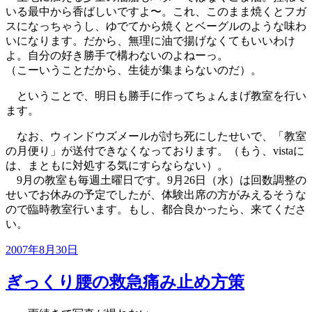
いる最中から香ばしいですよ〜。これ、このまま焼くとフガ
スになっちゃうし、ゆでてから焼くとベーグルのような味わ
いになります。だから、無理に油で揚げなくてもいいわけ
よ。自分の好き勝手で構わないのよねーっ。
（こーいうことだから、生徒が集まらないのだ）。
ということで、明日も勝手に作ってちょんまげ教室を行い
ます。
なお、ウィンドウズメールが討ち死にしたせいで、「教室
の月便り」が送付できなくなっております。（もう、vistaに
は、まともに対処する気にすらならない）。
9月の教室も毎週土曜日です。9月26日（水）は回数調整の
せいでお休みの予定でしたが、体験出席の方がみえるそうな
ので臨時教室行います。もし、都合良かったら、来てくださ
い。
投
2007年8月30日
稿
日:
ぎっくり腰の救急痛み止め方策