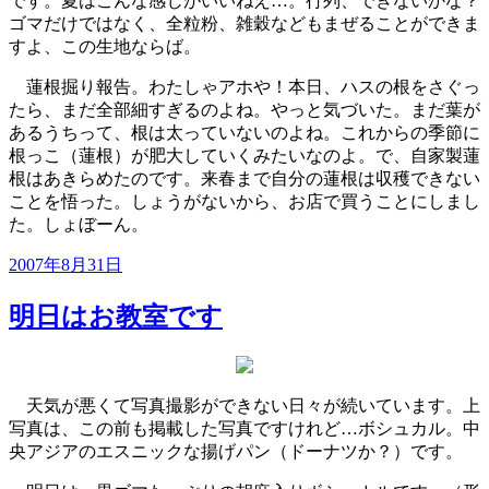
です。夏はこんな感じがいいねえ…。行列、できないかな？
ゴマだけではなく、全粒粉、雑穀などもまぜることができま
すよ、この生地ならば。
蓮根掘り報告。わたしゃアホや！本日、ハスの根をさぐっ
たら、まだ全部細すぎるのよね。やっと気づいた。まだ葉が
あるうちって、根は太っていないのよね。これからの季節に
根っこ（蓮根）が肥大していくみたいなのよ。で、自家製蓮
根はあきらめたのです。来春まで自分の蓮根は収穫できない
ことを悟った。しょうがないから、お店で買うことにしまし
た。しょぼーん。
投
2007年8月31日
稿
日:
明日はお教室です
天気が悪くて写真撮影ができない日々が続いています。上
写真は、この前も掲載した写真ですけれど…ボシュカル。中
央アジアのエスニックな揚げパン（ドーナツか？）です。