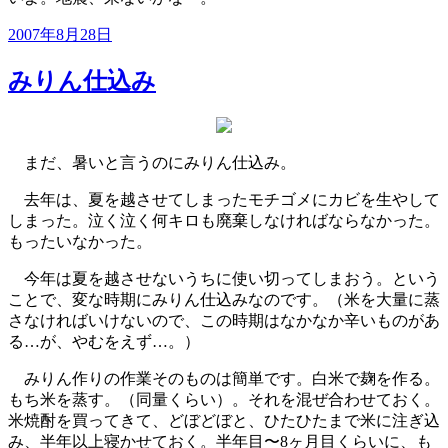
投
2007年8月28日
稿
日:
みりん仕込み
まだ、暑いと言うのにみりん仕込み。
去年は、夏を越させてしまったモチゴメにカビを生やして
しまった。泣く泣く何キロも廃棄しなければならなかった。
もったいなかった。
今年は夏を越させないうちに使い切ってしまおう。という
ことで、変な時期にみりん仕込みなのです。（米を大量に蒸
さなければいけないので、この時期はなかなか辛いものがあ
る…が、やむをえず…。）
みりん作りの作業そのものは簡単です。白米で麹を作る。
もち米を蒸す。（同量くらい）。それを混ぜ合わせておく。
米焼酎を買ってきて、どぼどぼと、ひたひたまで米に注ぎ込
み、半年以上寝かせておく。半年目〜8ヶ月目くらいに、も