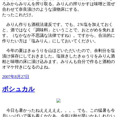
ろみからみりんを搾り取る。みりんの搾りかすは味噌と混ぜ
合わせて奈良漬けのような漬物床にする。
たったこれだけ。
みりん作りも酒税法違反です。でも、2％塩を加えておく
と、酒ではなく「調味料」ということで、おとがめを免れま
す。（なかなか不思議な法律ですね）。ですから、合法的に
作りたい方は「塩みりん」にしておいてください。
今年の夏はきゅうりを山ほどいただいたので、余剰分を塩
漬け保存にしておきました。塩抜きしたきゅうりをみりん酒
粕と味噌の床に漬け込みます。みりんも自分で作ると酒粕の
オマケ付きになるのよね。
投
2007年8月27日
稿
日:
ボシュカル
今日も暑かったねえええええ。。。。でも、この猛暑も今
月いっぱいで落ち着くかなあ。今年は秋が早いかもしれない