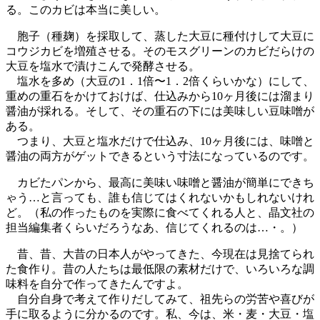
る。このカビは本当に美しい。
胞子（種麹）を採取して、蒸した大豆に種付けして大豆に
コウジカビを増殖させる。そのモスグリーンのカビだらけの
大豆を塩水で漬けこんで発酵させる。
塩水を多め（大豆の1．1倍〜1．2倍くらいかな）にして、
重めの重石をかけておけば、仕込みから10ヶ月後には溜まり
醤油が採れる。そして、その重石の下には美味しい豆味噌が
ある。
つまり、大豆と塩水だけで仕込み、10ヶ月後には、味噌と
醤油の両方がゲットできるという寸法になっているのです。
カビたパンから、最高に美味い味噌と醤油が簡単にできち
ゃう…と言っても、誰も信じてはくれないかもしれないけれ
ど。（私の作ったものを実際に食べてくれる人と、晶文社の
担当編集者くらいだろうなあ、信じてくれるのは…・。）
昔、昔、大昔の日本人がやってきた、今現在は見捨てられ
た食作り。昔の人たちは最低限の素材だけで、いろいろな調
味料を自分で作ってきたんですよ。
自分自身で考えて作りだしてみて、祖先らの労苦や喜びが
手に取るように分かるのです。私、今は、米・麦・大豆・塩