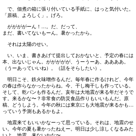
で、佃煮の箱に張り付いている手紙に、はっと気付いた。
「原稿、よろしく」。げろ。
ががががーん！…。だ、だって、
まだ、書いてないもーん。暑かったから。
それは太陽のせい。
い、いま、書きあげて提出しておかないと、予定の春には
本、出ないじゃん。ががががが、うーうーあ、ああああ。
（うーあっていいね）。（話をそらしたい）。
明日こそ、鉄火味噌作るんだ。毎年春に作るけれど、今年
の春は作らなかったからね。今、干し梅干しも作っている。
そして、乾パンも作るんだ。亥年は大地震が来る年だそうで
す。来るかな〜？非常食の防災食品作りもいいもんだ。原
稿、どうしよう。今年の秋には東京にも大地震が来るかも…
っていう予測もあるかもよ。
地震来てもいいかなーって思っている。それは、地震のせ
い。今年の夏も暑かったねえー。明日は少し涼しくなるみた
いよ。地震、来ないかな〜。