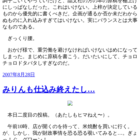
調子こいてやっていたけど、晶文社の方の本の原稿を棚上げ
にしっぱなしだった。これはいけない。上梓が決定している
ものから優先的に書くべきだ。企画が通るか否か未だわから
ぬものに入れ込みすぎてはいけない。実にバランスとは大事
なものである。
ぎっくり腰。
おかげ様で、重労働を避けなければいけないはめになって
しまった。まじめに原稿を書こう。だいたいにして、チョロ
チョロドタバタしすぎなのだ。
投
2007年8月28日
稿
日:
みりんも仕込み終えたし…
本日二度目の投稿。（あたしもヒマねえ〜）。
午前10時、店が開くのを待って、米焼酎を買いに行く。
が、しかし、我が財政事情を恐る恐る覗いてみると…。ぎょ
っ！ぐ、グワーン！