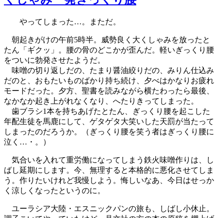
やってしまった…。まただ。
朝起きがけの午前5時半。威勢良く大くしゃみを放ったと
たん「ギクッ」。腰の骨のどこかが歪んだ。軽いぎっくり腰
をついに勃発させたようだ。
味噌の切り返しだの、たまり醤油絞りだの、みりん仕込み
だのと、おもたいものばかり持ち続け、夕べはかなりお疲れ
モードだった。夕方、聖書を読みながら横たわったら最後、
なかなか起き上がれなくなり、へたりきってしまった。
歯ブラシ1本を持ちあげたとたん、ぎっくり腰を起こした
年配生徒を馬鹿にして、ゲタゲタ大笑いした天罰が当たって
しまったのだろうか。（ぎっくり腰を笑う者はぎっくり腰に
泣く…・。）
気合いを入れて重労働になってしまう鉄火味噌作りは、し
ばし延期にします。今、無理すると本格的に悪化させてしま
う。作りたいけれど我慢しよう。悔しいなあ、今日はせっか
く涼しくなったというのに。
ユーラシア大陸・エスニックパンの旅も、しばし小休止。