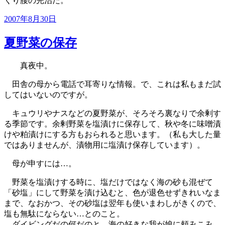
くり腰の完治だ。
投
2007年8月30日
稿
日:
夏野菜の保存
真夜中。
田舎の母から電話で耳寄りな情報。で、これは私もまだ試
してはいないのですが。
キュウリやナスなどの夏野菜が、そろそろ裏なりで余剰す
る季節です。余剰野菜を塩漬けに保存して、秋や冬に味噌漬
けや粕漬けにする方もおられると思います。（私も大した量
ではありませんが、漬物用に塩漬け保存しています）。
母が申すには…。
野菜を塩漬けする時に、塩だけではなく海の砂も混ぜて
「砂塩」にして野菜を漬け込むと、色が退色せずきれいなま
まで、なおかつ、その砂塩は翌年も使いまわしがきくので、
塩も無駄にならない…とのこと。
ダイビングだの何だのと、海の好きな我が娘に頼みこみ、