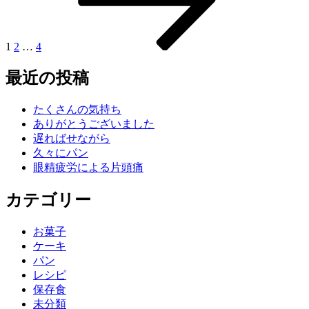
ナ
ジ
ジ
ジ
ジ
ビ
ゲ
1
2
…
4
ー
最近の投稿
シ
ョ
たくさんの気持ち
ありがとうございました
ン
遅ればせながら
久々にパン
眼精疲労による片頭痛
カテゴリー
お菓子
ケーキ
パン
レシピ
保存食
未分類