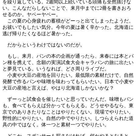
を繰り返している。2週間以上続いている頭痛も全然抜けな
い。こんなだらしないことで、来月中までに2冊を書きおろ
せるのか。ヤベーヤベー。
この夏の心身疲れの蓄積がどーっと出てしまったようだ。
お祓いでもしたい気分。今年の夏は暑く辛かった。北海道に
逃げ帰りたくなるほど暑かった。
だからというわけではないのだが。
もし、来月、パンの本の企画が通ったら、来春には本とパ
ン種を携えて、念願の実演試食大会キャラバンの旅に出たい
と夢見ている。いうなれば、どさ周りライブだ。
小麦や大豆の産地を回りたい。最低限の素材だけで、自然
発酵で作るパンや味噌を味わってもらいたい。日本で小麦や
大豆の産地と言えば、やはり北海道しかないかな？
ずーっと試食会を催したいと思っていたんだ。味噌もパン
も、食べてもらえば分かってもらえる。どうせやるなら、東
京でのありきたりなことはやりたくない。現場でやりたい。
野性的にやりたい。自然の中でやりたい。しつらえられた道
具の中ではなく。体一つと素材一つでやりたい。
どこか、スポンサーも探さなければ。何かやるとなると、