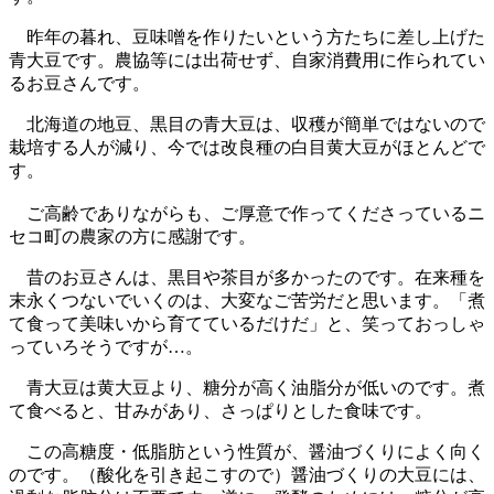
昨年の暮れ、豆味噌を作りたいという方たちに差し上げた
青大豆です。農協等には出荷せず、自家消費用に作られてい
るお豆さんです。
北海道の地豆、黒目の青大豆は、収穫が簡単ではないので
栽培する人が減り、今では改良種の白目黄大豆がほとんどで
す。
ご高齢でありながらも、ご厚意で作ってくださっているニ
セコ町の農家の方に感謝です。
昔のお豆さんは、黒目や茶目が多かったのです。在来種を
末永くつないでいくのは、大変なご苦労だと思います。「煮
て食って美味いから育てているだけだ」と、笑っておっしゃ
っていろそうですが…。
青大豆は黄大豆より、糖分が高く油脂分が低いのです。煮
て食べると、甘みがあり、さっぱりとした食味です。
この高糖度・低脂肪という性質が、醤油づくりによく向く
のです。（酸化を引き起こすので）醤油づくりの大豆には、