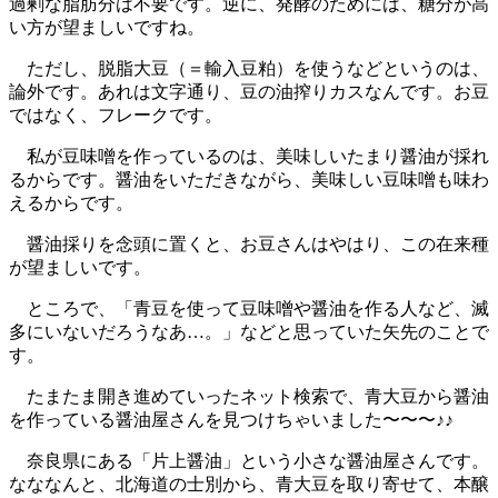
過剰な脂肪分は不要です。逆に、発酵のためには、糖分が高
い方が望ましいですね。
ただし、脱脂大豆（＝輸入豆粕）を使うなどというのは、
論外です。あれは文字通り、豆の油搾りカスなんです。お豆
ではなく、フレークです。
私が豆味噌を作っているのは、美味しいたまり醤油が採れ
るからです。醤油をいただきながら、美味しい豆味噌も味わ
えるからです。
醤油採りを念頭に置くと、お豆さんはやはり、この在来種
が望ましいです。
ところで、「青豆を使って豆味噌や醤油を作る人など、滅
多にいないだろうなあ…。」などと思っていた矢先のことで
す。
たまたま開き進めていったネット検索で、青大豆から醤油
を作っている醤油屋さんを見つけちゃいました〜〜〜♪♪
奈良県にある「片上醤油」という小さな醤油屋さんです。
なななんと、北海道の士別から、青大豆を取り寄せて、本醸