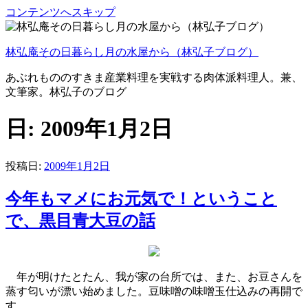
コンテンツへスキップ
林弘庵その日暮らし月の水屋から（林弘子ブログ）
あぶれもののすきま産業料理を実戦する肉体派料理人。兼、
文筆家。林弘子のブログ
日:
2009年1月2日
投稿日:
2009年1月2日
今年もマメにお元気で！ということ
で、黒目青大豆の話
年が明けたとたん、我が家の台所では、また、お豆さんを
蒸す匂いが漂い始めました。豆味噌の味噌玉仕込みの再開で
す。