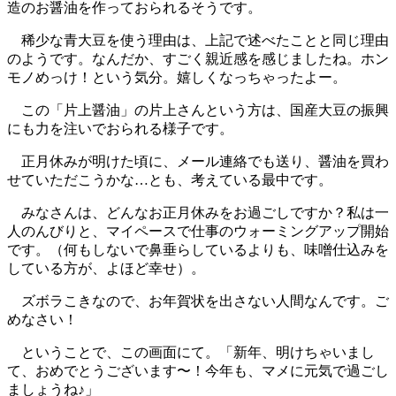
造のお醤油を作っておられるそうです。
稀少な青大豆を使う理由は、上記で述べたことと同じ理由
のようです。なんだか、すごく親近感を感じましたね。ホン
モノめっけ！という気分。嬉しくなっちゃったよー。
この「片上醤油」の片上さんという方は、国産大豆の振興
にも力を注いでおられる様子です。
正月休みが明けた頃に、メール連絡でも送り、醤油を買わ
せていただこうかな…とも、考えている最中です。
みなさんは、どんなお正月休みをお過ごしですか？私は一
人のんびりと、マイペースで仕事のウォーミングアップ開始
です。（何もしないで鼻垂らしているよりも、味噌仕込みを
している方が、よほど幸せ）。
ズボラこきなので、お年賀状を出さない人間なんです。ご
めなさい！
ということで、この画面にて。「新年、明けちゃいまし
て、おめでとうございます〜！今年も、マメに元気で過ごし
ましょうね♪」