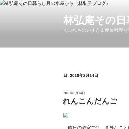
コ
ン
テ
林弘庵その日
ン
あぶれもののすきま産業料理を
ツ
へ
ス
キ
ッ
プ
日:
2010年2月14日
投
2010年2月14日
稿
れんこんだんご
日:
昨日の教室では、意外なこと