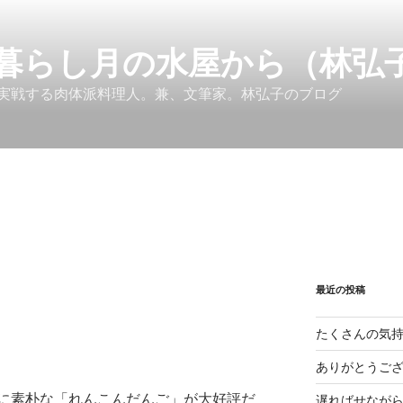
暮らし月の水屋から（林弘
実戦する肉体派料理人。兼、文筆家。林弘子のブログ
最近の投稿
たくさんの気
ありがとうご
に素朴な「れんこんだんご」が大好評だ
遅ればせなが