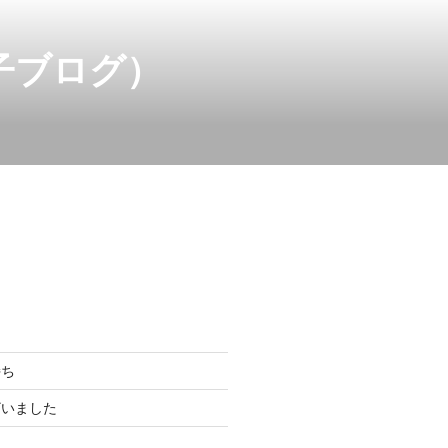
子ブログ）
持ち
ざいました
ら