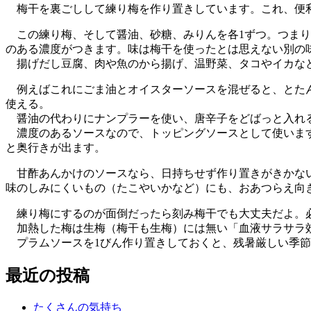
梅干を裏ごしして練り梅を作り置きしています。これ、便利
この練り梅、そして醤油、砂糖、みりんを各1ずつ。つまり
のある濃度がつきます。味は梅干を使ったとは思えない別の
揚げだし豆腐、肉や魚のから揚げ、温野菜、タコやイカなど
例えばこれにごま油とオイスターソースを混ぜると、とたん
使える。
醤油の代わりにナンプラーを使い、唐辛子をどばっと入れ
濃度のあるソースなので、トッピングソースとして使います
と奥行きが出ます。
甘酢あんかけのソースなら、日持ちせず作り置きがきかない
味のしみにくいもの（たこやいかなど）にも、おあつらえ向
練り梅にするのが面倒だったら刻み梅干でも大丈夫だよ。
加熱した梅は生梅（梅干も生梅）には無い「血液サラサラ
プラムソースを1びん作り置きしておくと、残暑厳しい季節
最近の投稿
たくさんの気持ち