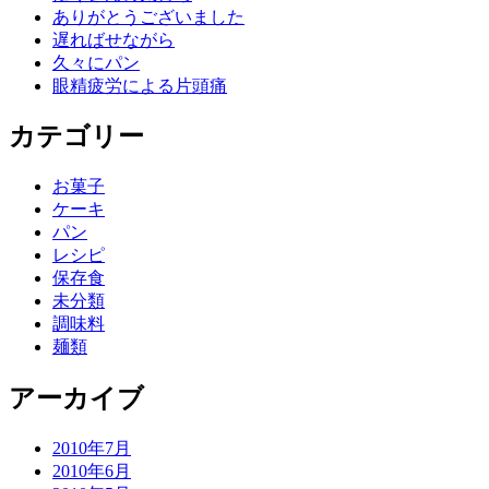
ありがとうございました
遅ればせながら
久々にパン
眼精疲労による片頭痛
カテゴリー
お菓子
ケーキ
パン
レシピ
保存食
未分類
調味料
麺類
アーカイブ
2010年7月
2010年6月