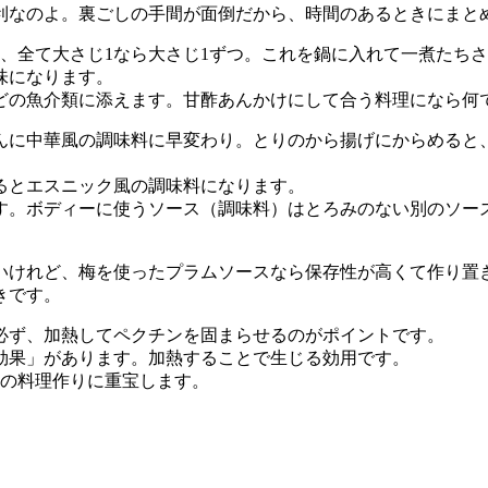
なのよ。裏ごしの手間が面倒だから、時間のあるときにまと
、全て大さじ1なら大さじ1ずつ。これを鍋に入れて一煮たち
味になります。
の魚介類に添えます。甘酢あんかけにして合う料理になら何
に中華風の調味料に早変わり。とりのから揚げにからめると
るとエスニック風の調味料になります。
。ボディーに使うソース（調味料）はとろみのない別のソー
けれど、梅を使ったプラムソースなら保存性が高くて作り置
きです。
必ず、加熱してペクチンを固まらせるのがポイントです。
効果」があります。加熱することで生じる効用です。
の料理作りに重宝します。