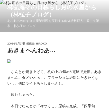
コ
林弘庵その日暮らし月の水屋から
ン
（林弘子ブログ）
テ
ン
あぶれもののすきま産業料理を実戦する肉体派料理人。兼、文筆
ツ
家。林弘子のブログ
へ
ス
キ
投
2005年9月27日
投稿者:
HIROKO
稿
あきまへんわあ…
ッ
日:
プ
なんとか焼き上げて、机の上の40wの電球で撮影。あき
まへん。ダメやわあ…。フラッシュは絶対にたきたくな
いし。他にライトあらしまへんし。
疲れちゃった。
本日でなんとか「梅づくし」原稿を完成。「四季旬