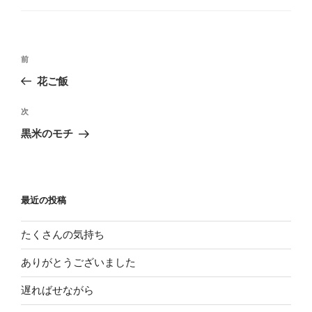
ゴ
リ
ー
投
前
前
稿
の
花ご飯
ナ
投
ビ
稿
次
次
ゲ
の
黒米のモチ
投
ー
稿
シ
ョ
最近の投稿
ン
たくさんの気持ち
ありがとうございました
遅ればせながら