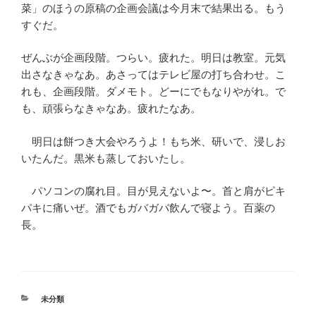
菜」のほうの原稿の企画会議は今月末で結果出る。もう
すぐだ。
ぜんぶが企画段階。つらい。疲れた。明日は教室。元気
出さなきゃなあ。あさってはテレビ屋の打ち合わせ。こ
れも、企画段階。ダメモト。どーにでもなりやがれ。で
も、頑張らなきゃなあ。疲れたなあ。
明日は餅つき大会やろうよ！もち米、研いで、浸しお
いたんだ。黒米も蒸しておいたし。
パソコンの腐れ目。目が見えないよ〜。首と肩がピキ
パキに痛いぜ。酒でもガバガバ飲んで寝よう。百薬の
長。
カ
未分類
テ