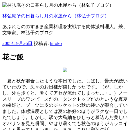
コ
ン
林弘庵その日暮らし月の水屋から（林弘子ブログ）
テ
ン
あぶれもののすきま産業料理を実戦する肉体派料理人。兼、
ツ
文筆家。林弘子のブログ
へ
ス
投
2005年9月26日
投稿者:
hiroko
キ
稿
ッ
日:
花ご飯
プ
夏と秋が混合したような本日でした。しばし、曇天が続い
ていたので、久々のお日様が嬉しかったです。（が、しか
し、外を歩くと、暑くてアセが流れてしまった…・。）ノー
スリーブのワンピースだの、タンクトップだのというな真夏
の格好と、ブーツに皮のジャケットの秋の装いが混合してい
ました。体感温度としては夏の格好のほうがラクな一日でし
たでしょう。しかし、駅で大島紬をびしっと着込んだ美しい
オバサンを見た瞬間、やはり暑くても秋色のほうがカッコイ
イ！と思ってしまいました。まあ、これは和装の話。