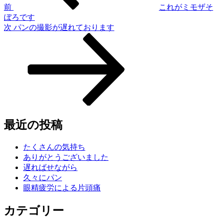
ゲ
前
これがミモザそ
ぼろです
ー
次
次
パンの撮影が遅れております
シ
の
投
ョ
稿
ン
最近の投稿
たくさんの気持ち
ありがとうございました
遅ればせながら
久々にパン
眼精疲労による片頭痛
カテゴリー