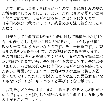
さて、前回はミモザそぼろだったので、名残惜しみの夏の
ご飯を紹介してみましょう。はい、これは春とか夏とかに向
く簡単ご飯です。ミモザそぼろをアクセントに飾ります。
（今日の気分は秋というより、残暑のぶり返し気分だったも
んねえ…。）
目安としてご飯茶碗1杯強のご飯に対して赤梅酢小さじ1と
合わせ酢小さじ1を熱いご飯に混ぜるだけ。（召しませ梅ご
飯シリーズの続きみたいなものです。チョー簡単です）。製
菓用の花型2個を合わせて、この薄紅色のご飯を握ります。
型の内側には薄く油を塗ってください。花型ご飯が簡単にポ
ンと抜けてきますから。手で触っても大丈夫です。手水は要
りません。花ご飯の真ん中に昨日のミモザそぼろを飾ってく
ださい。可愛いでしょ？ウチの娘やウチの生徒（美しき乙
女？たちです。ただし、例外的にとうが立った元乙女もいな
くもないが…）が、キャハッ！と喜びそうなご飯です。
お刺身などと合います。他に、脂っぽい料理とも相性がい
いのですよ。さっぱりした梅酢の風味のご飯です。食欲も湧
き上がることでしょう。