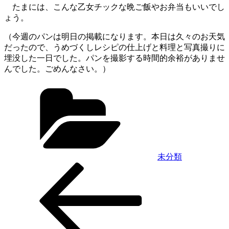
たまには、こんな乙女チックな晩ご飯やお弁当もいいでし
ょう。
（今週のパンは明日の掲載になります。本日は久々のお天気
だったので、うめづくしレシピの仕上げと料理と写真撮りに
埋没した一日でした。パンを撮影する時間的余裕がありませ
んでした。ごめんなさい。）
カ
テ
ゴ
リ
ー
未分類
前
投
の
稿
投
稿
ナ
ビ