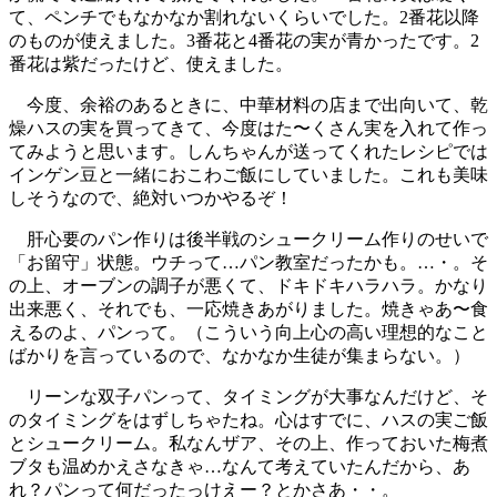
て、ペンチでもなかなか割れないくらいでした。2番花以降
のものが使えました。3番花と4番花の実が青かったです。2
番花は紫だったけど、使えました。
今度、余裕のあるときに、中華材料の店まで出向いて、乾
燥ハスの実を買ってきて、今度はた〜くさん実を入れて作っ
てみようと思います。しんちゃんが送ってくれたレシピでは
インゲン豆と一緒におこわご飯にしていました。これも美味
しそうなので、絶対いつかやるぞ！
肝心要のパン作りは後半戦のシュークリーム作りのせいで
「お留守」状態。ウチって…パン教室だったかも。…・。そ
の上、オーブンの調子が悪くて、ドキドキハラハラ。かなり
出来悪く、それでも、一応焼きあがりました。焼きゃあ〜食
えるのよ、パンって。（こういう向上心の高い理想的なこと
ばかりを言っているので、なかなか生徒が集まらない。）
リーンな双子パンって、タイミングが大事なんだけど、そ
のタイミングをはずしちゃたね。心はすでに、ハスの実ご飯
とシュークリーム。私なんザア、その上、作っておいた梅煮
ブタも温めかえさなきゃ…なんて考えていたんだから、あ
れ？パンって何だったっけえー？とかさあ・・。