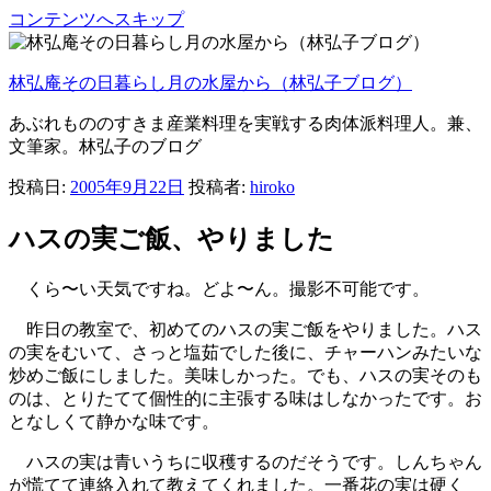
コンテンツへスキップ
林弘庵その日暮らし月の水屋から（林弘子ブログ）
あぶれもののすきま産業料理を実戦する肉体派料理人。兼、
文筆家。林弘子のブログ
投稿日:
2005年9月22日
投稿者:
hiroko
ハスの実ご飯、やりました
くら〜い天気ですね。どよ〜ん。撮影不可能です。
昨日の教室で、初めてのハスの実ご飯をやりました。ハス
の実をむいて、さっと塩茹でした後に、チャーハンみたいな
炒めご飯にしました。美味しかった。でも、ハスの実そのも
のは、とりたてて個性的に主張する味はしなかったです。お
となしくて静かな味です。
ハスの実は青いうちに収穫するのだそうです。しんちゃん
が慌てて連絡入れて教えてくれました。一番花の実は硬く