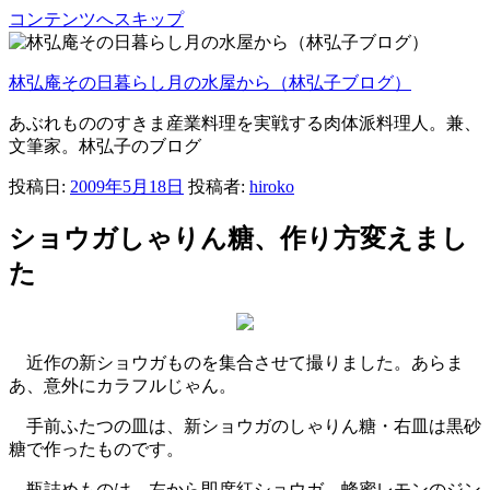
コンテンツへスキップ
林弘庵その日暮らし月の水屋から（林弘子ブログ）
あぶれもののすきま産業料理を実戦する肉体派料理人。兼、
文筆家。林弘子のブログ
投稿日:
2009年5月18日
投稿者:
hiroko
ショウガしゃりん糖、作り方変えまし
た
近作の新ショウガものを集合させて撮りました。あらま
あ、意外にカラフルじゃん。
手前ふたつの皿は、新ショウガのしゃりん糖・右皿は黒砂
糖で作ったものです。
瓶詰めものは、左から即席紅ショウガ、蜂蜜レモンのジン